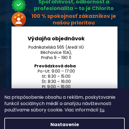
Spoľahlivosť, odbornosť a
profesionalita – to je Chlorito
100 % spokojnosť zákazníkov je
našou prioritou
Výdajňa objednávok
Podnikatelská 565 (Areál VÚ
Běchovice 10A),
Praha 9 – 190 11
Prevádzková doba
Po–Ut: 9:00 – 17:00
St: 8:30 – 15:00
Št: 8:30 – 16:00
Pi: 9:00 – 16:00
So – Ne: po dohode
Na prispôsobenie obsahu a reklám, poskytovanie
funkcií sociálnych médií a analýzu návštevnosti
používame súbory cookie. Viac informácií
tu
.
Nastavenie