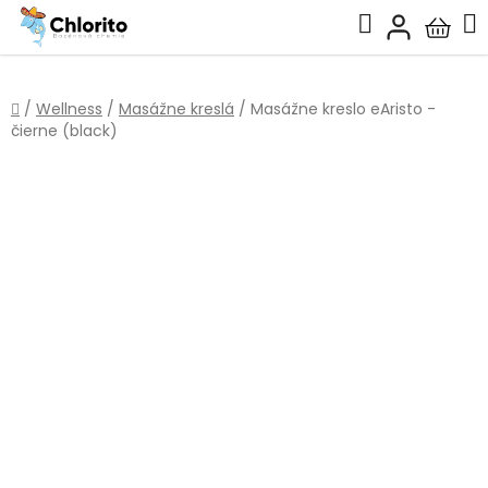
Prejsť
Hľadať
na
Nákup
obsah
košík
Domov
/
Wellness
/
Masážne kreslá
/
Masážne kreslo eAristo -
čierne (black)