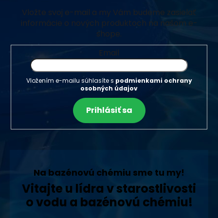
Vložte svoj e-mail a my Vám budeme zasielať
informácie o nových produktoch na našom e-
shope.
Email
Vložením e-mailu súhlasíte s
podmienkami ochrany
osobných údajov
Prihlásiť sa
Na bazénovú chémiu sme tu my!
Vitajte u lídra v starostlivosti
o vodu a bazénovú chémiu!