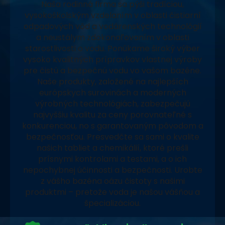
Naša rodinná firma sa pýši tradíciou,
vysokoškolským vzdelaním v oblasti čistiarní
odpadových vôd a vodárenských technológií
a neustálym zdokonaľovaním v oblasti
starostlivosti o vodu. Ponúkame široký výber
vysoko kvalitných prípravkov vlastnej výroby
pre čistú a bezpečnú vodu vo vašom bazéne.
Naše produkty, založené na najlepších
európskych surovinách a moderných
výrobných technológiách, zabezpečujú
najvyššiu kvalitu za ceny porovnateľné s
konkurenciou, no s garantovaným pôvodom a
bezpečnosťou. Presvedčte sa sami o kvalite
našich tabliet a chemikálií, ktoré prešli
prísnymi kontrolami a testami, a o ich
nepochybnej účinnosti a bezpečnosti. Urobte
z vášho bazéna oázu čistoty s našimi
produktmi – pretože voda je našou vášňou a
špecializáciou.