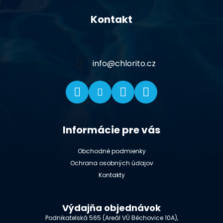
á
Kontakt
p
ä
t
i
info
@
chlorito.cz
e
Informácie pre vás
Obchodné podmienky
Ochrana osobných údajov
Kontakty
Výdajňa objednávok
Podnikatelská 565 (Areál VÚ Běchovice 10A),