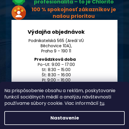
profesionalita – to je Chlorito
100 % spokojnosť zákazníkov je
našou prioritou
Výdajňa objednávok
Podnikatelská 565 (Areál VÚ
Běchovice 10A),
Praha 9 – 190 11
Prevádzková doba
Po–Ut: 9:00 – 17:00
St: 8:30 – 15:00
Št: 8:30 – 16:00
Pi: 9:00 – 16:00
So – Ne: po dohode
Na prispôsobenie obsahu a reklám, poskytovanie
funkcií sociálnych médií a analýzu návštevnosti
používame súbory cookie. Viac informácií
tu
.
Nastavenie