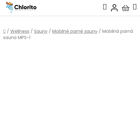
Prejsť
Hľadať
na
Nákup
obsah
košík
Domov
/
Wellness
/
Sauny
/
Mobilné parné sauny
/
Mobilná parná
sauna MPS-1