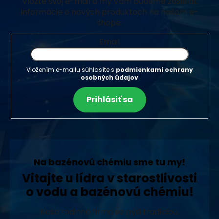
Vložte svoj e-mail a my Vám budeme zasielať
informácie o nových produktoch na našom e-
shope.
Email
Vložením e-mailu súhlasíte s
podmienkami ochrany
osobných údajov
Prihlásiť sa
Na bazénovú chémiu sme tu my!
Vitajte u lídra v starostlivosti
o vodu a bazénovú chémiu!
Naša rodinná firma sa pýši tradíciou,