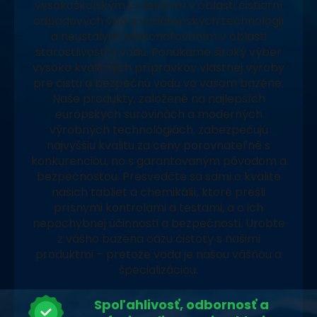
vysokoškolským vzdelaním v oblasti čistiarní
odpadových vôd a vodárenských technológií
a neustálym zdokonaľovaním v oblasti
starostlivosti o vodu. Ponúkame široký výber
vysoko kvalitných prípravkov vlastnej výroby
pre čistú a bezpečnú vodu vo vašom bazéne.
Naše produkty, založené na najlepších
európskych surovinách a moderných
výrobných technológiách, zabezpečujú
najvyššiu kvalitu za ceny porovnateľné s
konkurenciou, no s garantovaným pôvodom a
bezpečnosťou. Presvedčte sa sami o kvalite
našich tabliet a chemikálií, ktoré prešli
prísnymi kontrolami a testami, a o ich
nepochybnej účinnosti a bezpečnosti. Urobte
z vášho bazéna oázu čistoty s našimi
produktmi – pretože voda je našou vášňou a
špecializáciou.
Spoľahlivosť, odbornosť a