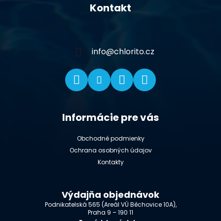
á
Kontakt
p
ä
t
i
info
@
chlorito.cz
e
Informácie pre vás
Obchodné podmienky
Ochrana osobných údajov
Kontakty
Výdajňa objednávok
Podnikatelská 565 (Areál VÚ Běchovice 10A),
Praha 9 – 190 11