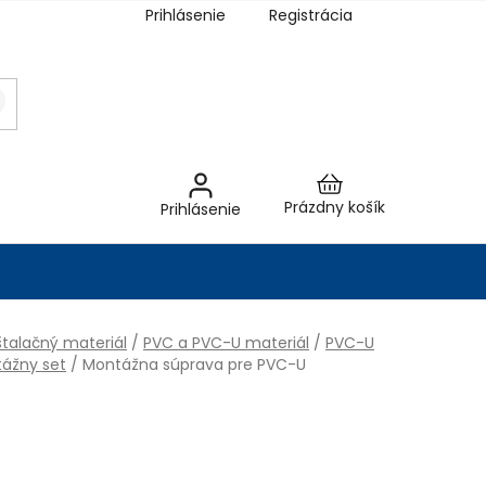
Prihlásenie
Registrácia
Nákupný
Prázdny košík
Prihlásenie
košík
talačný materiál
/
PVC a PVC-U materiál
/
PVC-U
ážny set
/
Montážna súprava pre PVC-U