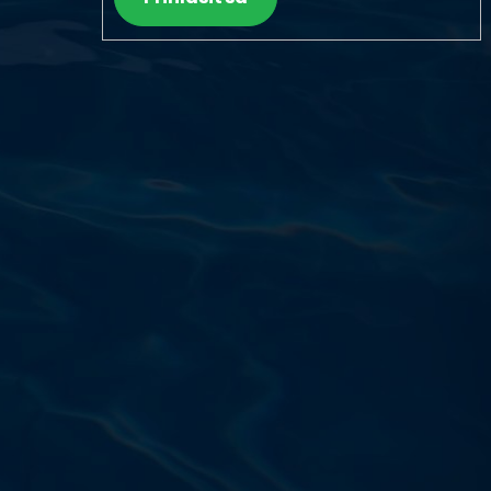
Výdajňa objednávok
Podnikatelská 565 (Areál VÚ
Běchovice 10A),
Praha 9 – 190 11
Prevádzková doba
Po–Ut: 9:00 – 17:00