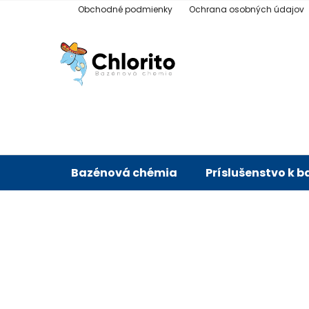
Prejsť
Obchodné podmienky
Ochrana osobných údajov
na
obsah
Bazénová chémia
Príslušenstvo k 