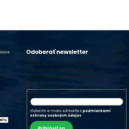
Odoberať newsletter
hovice
Vložte svoj e-mail a my Vám
budeme zasielať informácie o
nových produktoch na našom
e-shope.
Email
Vložením e-mailu súhlasíte s
podmienkami
ochrany osobných údajov
Prihlásiť sa