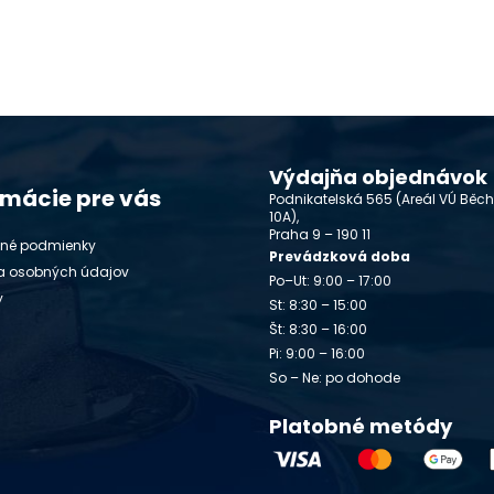
Výdajňa objednávok
rmácie pre vás
Podnikatelská 565 (Areál VÚ Běc
10A),
Praha 9 – 190 11
né podmienky
Prevádzková doba
a osobných údajov
Po–Ut: 9:00 – 17:00
y
St: 8:30 – 15:00
Št: 8:30 – 16:00
Pi: 9:00 – 16:00
So – Ne: po dohode
Platobné metódy