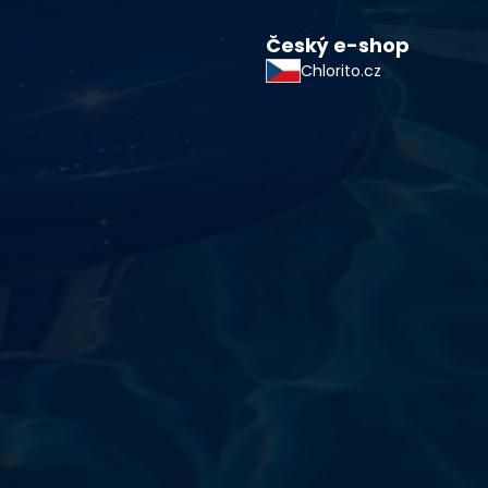
Český e-shop
Chlorito.cz
starostlivosti o vodu a
!
sokoškolským vzdelaním v oblasti čistiarní odpadových
ym zdokonaľovaním v oblasti starostlivosti o vodu.
 prípravkov vlastnej výroby pre čistú a bezpečnú
ložené na najlepších európskych surovinách a