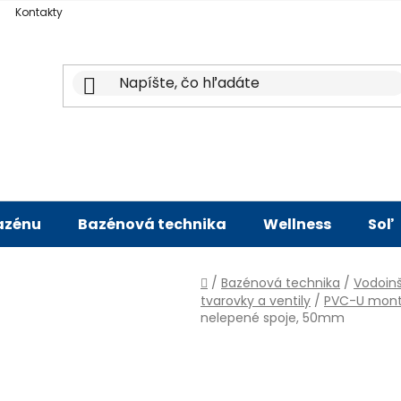
Kontakty
bazénu
Bazénová technika
Wellness
Soľ
Domov
/
Bazénová technika
/
Vodoinš
tvarovky a ventily
/
PVC-U mont
nelepené spoje, 50mm