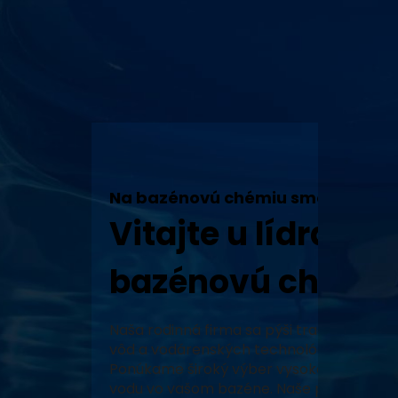
Na bazénovú chémiu sme tu my!
Vitajte u lídra v 
bazénovú chémiu
Naša rodinná firma sa pýši tradíciou, vy
vôd a vodárenských technológií a neustál
Ponúkame široký výber vysoko kvalitných
vodu vo vašom bazéne. Naše produkty, za