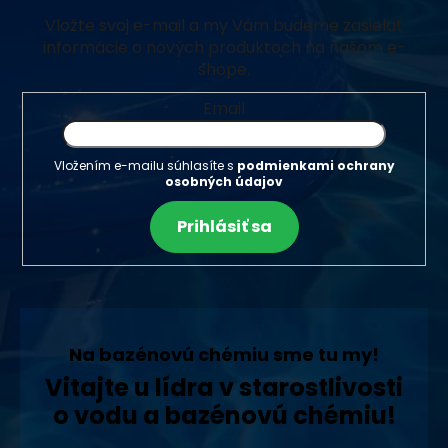
Vložte svoj e-mail a my Vám budeme zasielať
informácie o nových produktoch na našom e-
shope.
Email
Vložením e-mailu súhlasíte s
podmienkami ochrany
osobných údajov
Prihlásiť sa
Na bazénovú chémiu sme tu my!
Vitajte u lídra v starostlivosti
o vodu a bazénovú chémiu!