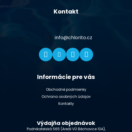
á
Kontakt
p
ä
t
i
info
@
chlorito.cz
e
Informácie pre vás
Obchodné podmienky
Ochrana osobných údajov
Kontakty
Výdajňa objednávok
Podnikatelská 565 (Areál VÚ Běchovice 10A),