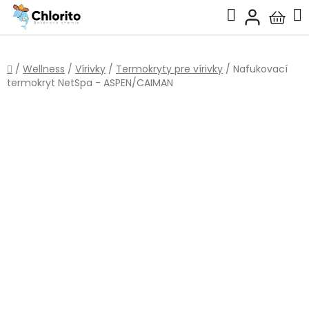
Prejsť
Hľadať
na
Nákup
obsah
košík
Domov
/
Wellness
/
Vírivky
/
Termokryty pre vírivky
/
Nafukovací
termokryt NetSpa - ASPEN/CAIMAN