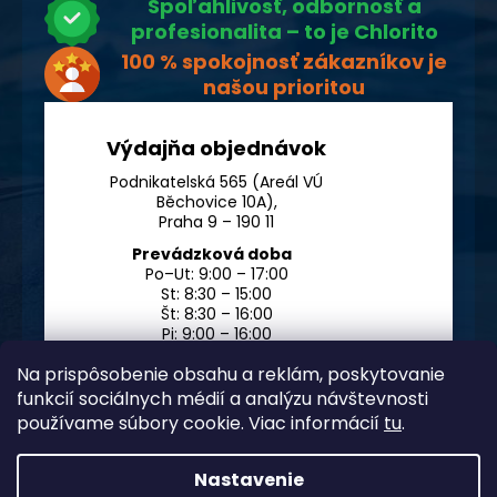
Spoľahlivosť, odbornosť a
profesionalita – to je Chlorito
100 % spokojnosť zákazníkov je
našou prioritou
Výdajňa objednávok
Podnikatelská 565 (Areál VÚ
Běchovice 10A),
Praha 9 – 190 11
Prevádzková doba
Po–Ut: 9:00 – 17:00
St: 8:30 – 15:00
Št: 8:30 – 16:00
Pi: 9:00 – 16:00
So – Ne: po dohode
Na prispôsobenie obsahu a reklám, poskytovanie
funkcií sociálnych médií a analýzu návštevnosti
používame súbory cookie. Viac informácií
tu
.
Nastavenie