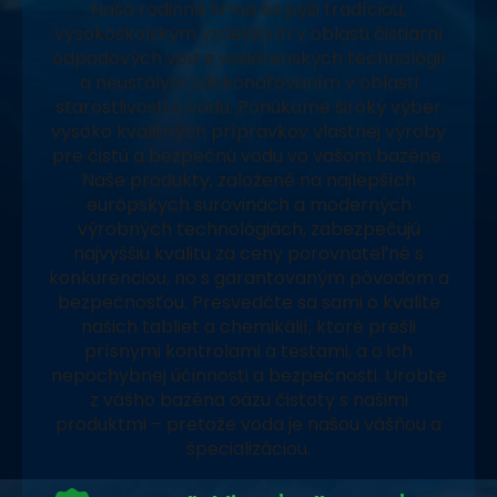
Naša rodinná firma sa pýši tradíciou,
vysokoškolským vzdelaním v oblasti čistiarní
odpadových vôd a vodárenských technológií
a neustálym zdokonaľovaním v oblasti
starostlivosti o vodu. Ponúkame široký výber
vysoko kvalitných prípravkov vlastnej výroby
pre čistú a bezpečnú vodu vo vašom bazéne.
Naše produkty, založené na najlepších
európskych surovinách a moderných
výrobných technológiách, zabezpečujú
najvyššiu kvalitu za ceny porovnateľné s
konkurenciou, no s garantovaným pôvodom a
bezpečnosťou. Presvedčte sa sami o kvalite
našich tabliet a chemikálií, ktoré prešli
prísnymi kontrolami a testami, a o ich
nepochybnej účinnosti a bezpečnosti. Urobte
z vášho bazéna oázu čistoty s našimi
produktmi – pretože voda je našou vášňou a
špecializáciou.