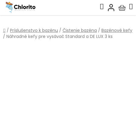
Prejsť
Hľadať
na
Nákup
obsah
košík
Domov
/
Príslušenstvo k bazénu
/
Čistenie bazéna
/
Bazénové kefy
/
Náhradné kefy pre vysávač Standard a DE LUX 3 ks