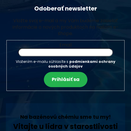
Odoberať newsletter
Vložte svoj e-mail a my Vám budeme zasielať
informácie o nových produktoch na našom e-
shope.
Email
Vložením e-mailu súhlasíte s
podmienkami ochrany
osobných údajov
Prihlásiť sa
Na bazénovú chémiu sme tu my!
Vitajte u lídra v starostlivosti