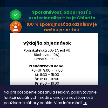
špecializáciou.
Spoľahlivosť, odbornosť a
profesionalita – to je Chlorito
100 % spokojnosť zákazníkov je
našou prioritou
Výdajňa objednávok
Podnikatelská 565 (Areál VÚ
Běchovice 10A),
Praha 9 – 190 11
Prevádzková doba
Po–Ut: 9:00 – 17:00
St: 8:30 – 15:00
Št: 8:30 – 16:00
Pi: 9:00 – 16:00
So – Ne: po dohode
Na prispôsobenie obsahu a reklám, poskytovanie
funkcií sociálnych médií a analýzu návštevnosti
používame súbory cookie. Viac informácií
tu
.