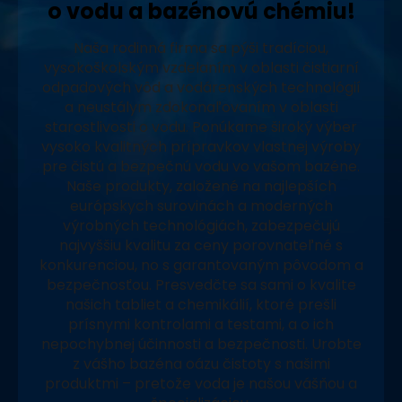
o vodu a bazénovú chémiu!
Naša rodinná firma sa pýši tradíciou,
vysokoškolským vzdelaním v oblasti čistiarní
odpadových vôd a vodárenských technológií
a neustálym zdokonaľovaním v oblasti
starostlivosti o vodu. Ponúkame široký výber
vysoko kvalitných prípravkov vlastnej výroby
pre čistú a bezpečnú vodu vo vašom bazéne.
Naše produkty, založené na najlepších
európskych surovinách a moderných
výrobných technológiách, zabezpečujú
najvyššiu kvalitu za ceny porovnateľné s
konkurenciou, no s garantovaným pôvodom a
bezpečnosťou. Presvedčte sa sami o kvalite
našich tabliet a chemikálií, ktoré prešli
prísnymi kontrolami a testami, a o ich
nepochybnej účinnosti a bezpečnosti. Urobte
z vášho bazéna oázu čistoty s našimi
produktmi – pretože voda je našou vášňou a