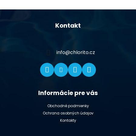
Z
á
Kontakt
p
ä
t
i
info
@
chlorito.cz
e
Informácie pre vás
Obchodné podmienky
Ochrana osobných údajov
Kontakty