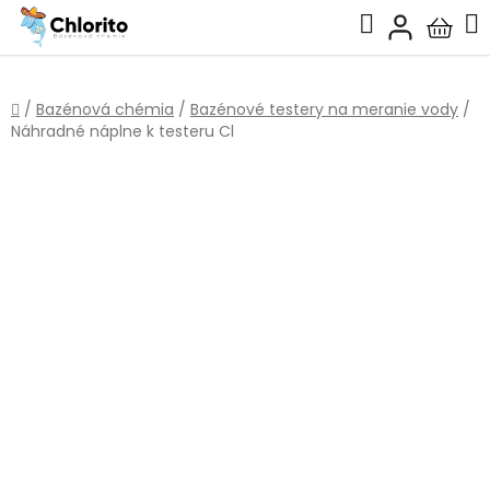
Prejsť
Hľadať
na
Nákup
obsah
košík
Domov
/
Bazénová chémia
/
Bazénové testery na meranie vody
/
Náhradné náplne k testeru Cl