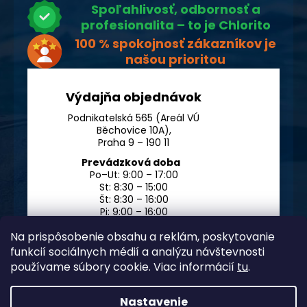
Spoľahlivosť, odbornosť a
profesionalita – to je Chlorito
100 % spokojnosť zákazníkov je
našou prioritou
Výdajňa objednávok
Podnikatelská 565 (Areál VÚ
Běchovice 10A),
Praha 9 – 190 11
Prevádzková doba
Po–Ut: 9:00 – 17:00
St: 8:30 – 15:00
Št: 8:30 – 16:00
Pi: 9:00 – 16:00
So – Ne: po dohode
Na prispôsobenie obsahu a reklám, poskytovanie
funkcií sociálnych médií a analýzu návštevnosti
používame súbory cookie. Viac informácií
tu
.
Nastavenie