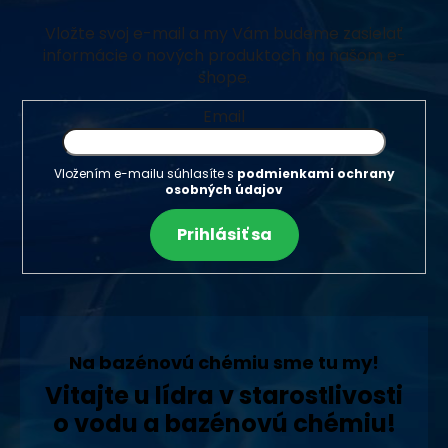
Vložte svoj e-mail a my Vám budeme zasielať
informácie o nových produktoch na našom e-
shope.
Email
Vložením e-mailu súhlasíte s
podmienkami ochrany
osobných údajov
Prihlásiť sa
Na bazénovú chémiu sme tu my!
Vitajte u lídra v starostlivosti
o vodu a bazénovú chémiu!