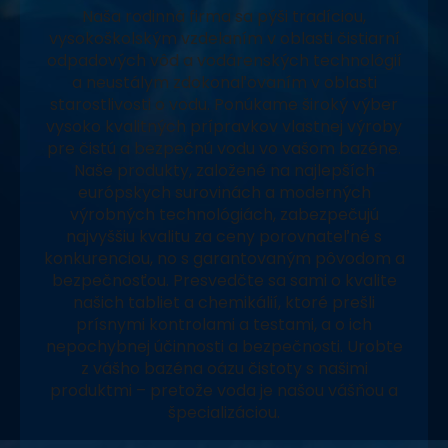
Naša rodinná firma sa pýši tradíciou,
vysokoškolským vzdelaním v oblasti čistiarní
odpadových vôd a vodárenských technológií
a neustálym zdokonaľovaním v oblasti
starostlivosti o vodu. Ponúkame široký výber
vysoko kvalitných prípravkov vlastnej výroby
pre čistú a bezpečnú vodu vo vašom bazéne.
Naše produkty, založené na najlepších
európskych surovinách a moderných
výrobných technológiách, zabezpečujú
najvyššiu kvalitu za ceny porovnateľné s
konkurenciou, no s garantovaným pôvodom a
bezpečnosťou. Presvedčte sa sami o kvalite
našich tabliet a chemikálií, ktoré prešli
prísnymi kontrolami a testami, a o ich
nepochybnej účinnosti a bezpečnosti. Urobte
z vášho bazéna oázu čistoty s našimi
produktmi – pretože voda je našou vášňou a
špecializáciou.