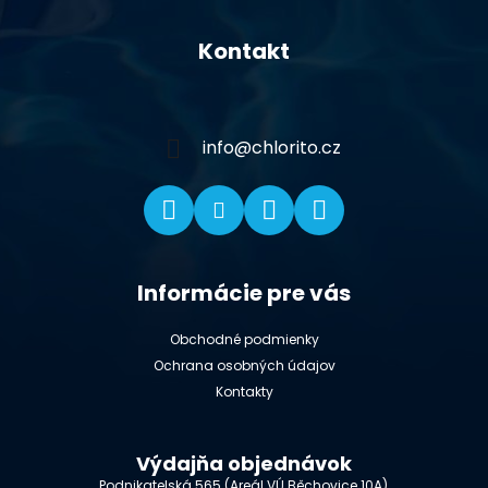
Z
á
Kontakt
p
ä
t
i
info
@
chlorito.cz
e
Informácie pre vás
Obchodné podmienky
Ochrana osobných údajov
Kontakty
Výdajňa objednávok
Podnikatelská 565 (Areál VÚ Běchovice 10A),