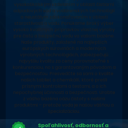
vysokoškolským vzdelaním v oblasti čistiarní
odpadových vôd a vodárenských technológií
a neustálym zdokonaľovaním v oblasti
starostlivosti o vodu. Ponúkame široký výber
vysoko kvalitných prípravkov vlastnej výroby
pre čistú a bezpečnú vodu vo vašom bazéne.
Naše produkty, založené na najlepších
európskych surovinách a moderných
výrobných technológiách, zabezpečujú
najvyššiu kvalitu za ceny porovnateľné s
konkurenciou, no s garantovaným pôvodom a
bezpečnosťou. Presvedčte sa sami o kvalite
našich tabliet a chemikálií, ktoré prešli
prísnymi kontrolami a testami, a o ich
nepochybnej účinnosti a bezpečnosti. Urobte
z vášho bazéna oázu čistoty s našimi
produktmi – pretože voda je našou vášňou a
špecializáciou.
Spoľahlivosť, odbornosť a