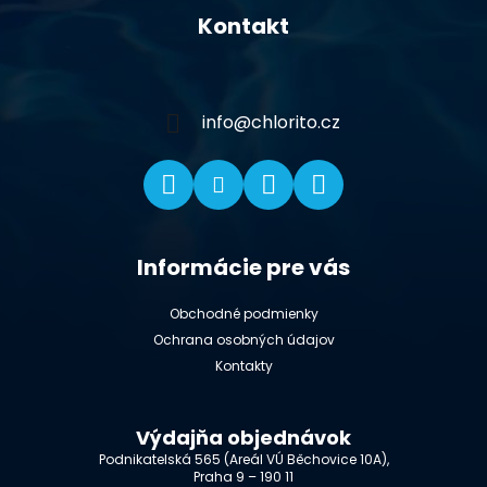
á
Kontakt
p
ä
t
i
info
@
chlorito.cz
e
Informácie pre vás
Obchodné podmienky
Ochrana osobných údajov
Kontakty
Výdajňa objednávok
Podnikatelská 565 (Areál VÚ Běchovice 10A),
Praha 9 – 190 11