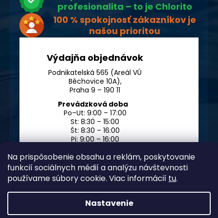
profesionalita – to je Chlorito
100 % spokojnosť zákazníkov je
našou prioritou
Výdajňa objednávok
Podnikatelská 565 (Areál VÚ
Běchovice 10A),
Praha 9 – 190 11
Prevádzková doba
Po–Ut: 9:00 – 17:00
St: 8:30 – 15:00
Št: 8:30 – 16:00
Pi: 9:00 – 16:00
So – Ne: po dohode
Na prispôsobenie obsahu a reklám, poskytovanie
funkcií sociálnych médií a analýzu návštevnosti
používame súbory cookie. Viac informácií
tu
.
Nastavenie