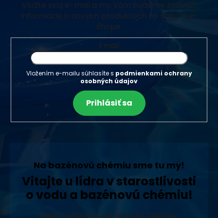
Vložte svoj e-mail a my Vám budeme zasielať
informácie o nových produktoch na našom e-
shope.
Email
Vložením e-mailu súhlasíte s
podmienkami ochrany
osobných údajov
Prihlásiť sa
Na bazénovú chémiu sme tu my!
Vitajte u lídra v starostlivosti
o vodu a bazénovú chémiu!
Naša rodinná firma sa pýši tradíciou,