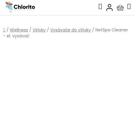
Prejsť
Hľadať
na
Nákup
obsah
košík
Domov
/
Wellness
/
Vírivky
/
Vysávače do vírivky
/
NetSpa Cleaner
- el. vysávač