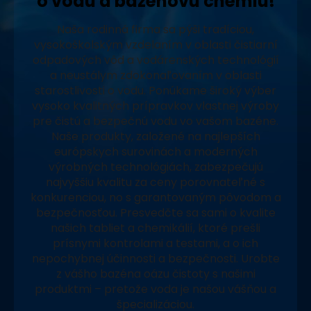
o vodu a bazénovú chémiu!
Naša rodinná firma sa pýši tradíciou,
vysokoškolským vzdelaním v oblasti čistiarní
odpadových vôd a vodárenských technológií
a neustálym zdokonaľovaním v oblasti
starostlivosti o vodu. Ponúkame široký výber
vysoko kvalitných prípravkov vlastnej výroby
pre čistú a bezpečnú vodu vo vašom bazéne.
Naše produkty, založené na najlepších
európskych surovinách a moderných
výrobných technológiách, zabezpečujú
najvyššiu kvalitu za ceny porovnateľné s
konkurenciou, no s garantovaným pôvodom a
bezpečnosťou. Presvedčte sa sami o kvalite
našich tabliet a chemikálií, ktoré prešli
prísnymi kontrolami a testami, a o ich
nepochybnej účinnosti a bezpečnosti. Urobte
z vášho bazéna oázu čistoty s našimi
produktmi – pretože voda je našou vášňou a
špecializáciou.