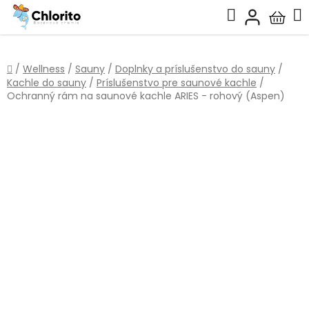
Prejsť
Hľadať
na
Nákup
obsah
košík
Domov
/
Wellness
/
Sauny
/
Doplnky a príslušenstvo do sauny
/
Kachle do sauny
/
Príslušenstvo pre saunové kachle
/
Ochranný rám na saunové kachle ARIES - rohový (Aspen)