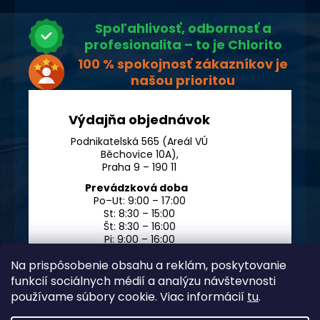
Spoľahlivosť, odbornosť a
profesionalita – to je Chlorito
100 % spokojnosť zákazníkov je
našou prioritou
Výdajňa objednávok
Podnikatelská 565 (Areál VÚ
Běchovice 10A),
Praha 9 – 190 11
Prevádzková doba
Po–Ut: 9:00 – 17:00
St: 8:30 – 15:00
Št: 8:30 – 16:00
Pi: 9:00 – 16:00
So – Ne: po dohode
Na prispôsobenie obsahu a reklám, poskytovanie
funkcií sociálnych médií a analýzu návštevnosti
používame súbory cookie. Viac informácií
tu
.