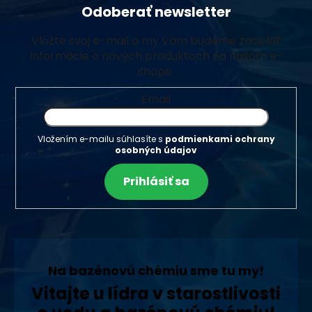
Odoberať newsletter
Vložte svoj e-mail a my Vám budeme zasielať
informácie o nových produktoch na našom e-
shope.
Email
Vložením e-mailu súhlasíte s
podmienkami ochrany
osobných údajov
Prihlásiť sa
Na bazénovú chémiu sme tu my!
Vitajte u lídra v starostlivosti