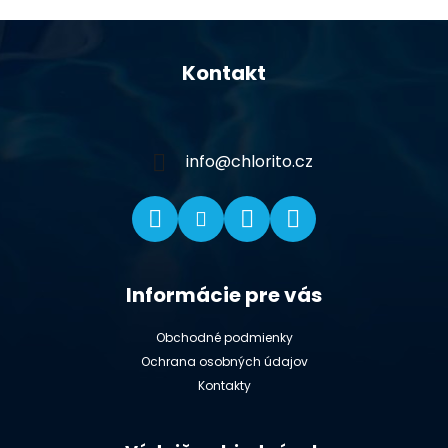
Z
á
Kontakt
p
ä
t
i
info
@
chlorito.cz
e
Informácie pre vás
Obchodné podmienky
Ochrana osobných údajov
Kontakty