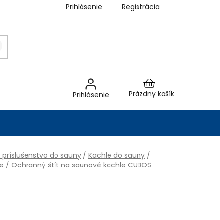
Prihlásenie
Registrácia
Nákupný
Prázdny košík
Prihlásenie
košík
 príslušenstvo do sauny
/
Kachle do sauny
/
le
/
Ochranný štít na saunové kachle CUBOS -