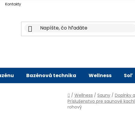
Kontakty
bazénu
Bazénová technika
Wellness
Soľ
Domov
/
Wellness
/
Sauny
/
Doplnky a
Príslušenstvo pre saunové kach
rohový