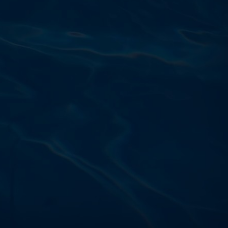
Výdajňa objednávok
Podnikatelská 565 (Areál VÚ
Běchovice 10A),
Praha 9 – 190 11
Prevádzková doba
Po–Ut: 9:00 – 17:00
St: 8:30 – 15:00
Št: 8:30 – 16:00
Pi: 9:00 – 16:00
So – Ne: po dohode