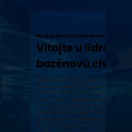
Na bazénovú chémiu sme tu my!
Vitajte u lídra v 
bazénovú chémiu
Naša rodinná firma sa pýši tradíciou, vy
vôd a vodárenských technológií a neustál
Ponúkame široký výber vysoko kvalitných
vodu vo vašom bazéne. Naše produkty, za
moderných výrobných technológiách, zabe
konkurenciou, no s garantovaným pôvodo
našich tabliet a chemikálií, ktoré prešli 
účinnosti a bezpečnosti. Urobte z vášho 
je našou vášňou a špecializáciou.