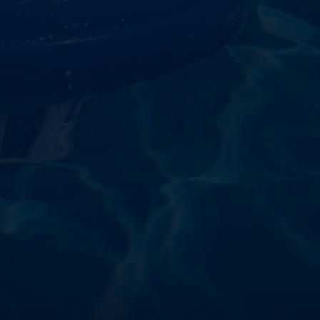
starostlivosti o vodu a
!
sokoškolským vzdelaním v oblasti čistiarní odpadových
ym zdokonaľovaním v oblasti starostlivosti o vodu.
 prípravkov vlastnej výroby pre čistú a bezpečnú
ložené na najlepších európskych surovinách a
zpečujú najvyššiu kvalitu za ceny porovnateľné s
m a bezpečnosťou. Presvedčte sa sami o kvalite
prísnymi kontrolami a testami, a o ich nepochybnej
bazéna oázu čistoty s našimi produktmi – pretože voda