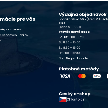
Výdajňa objednávok
rmácie pre vás
Podnikatelská 565 (Areál VÚ Běc
10A),
Praha 9 – 190 11
né podmienky
Prevádzková doba
a osobných údajov
Po–Ut: 9:00 – 17:00
y
St: 8:30 – 15:00
Št: 8:30 – 16:00
Pi: 9:00 – 16:00
So – Ne: po dohode
Platobné metódy
Český e-shop
Chlorito.cz