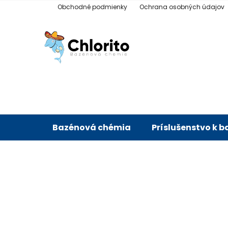
Prejsť
Obchodné podmienky
Ochrana osobných údajov
na
obsah
Bazénová chémia
Príslušenstvo k 