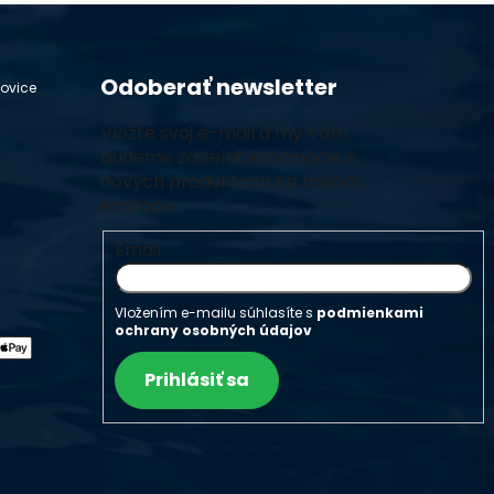
Odoberať newsletter
hovice
Vložte svoj e-mail a my Vám
budeme zasielať informácie o
nových produktoch na našom
e-shope.
Email
Vložením e-mailu súhlasíte s
podmienkami
ochrany osobných údajov
Prihlásiť sa