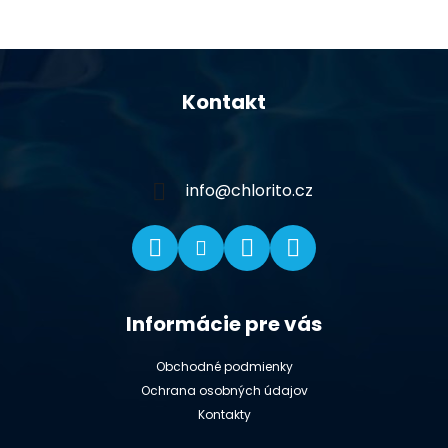
Z
á
Kontakt
p
ä
t
i
info
@
chlorito.cz
e
Informácie pre vás
Obchodné podmienky
Ochrana osobných údajov
Kontakty