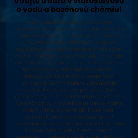
Vitajte u lídra v starostlivosti
o vodu a bazénovú chémiu!
Naša rodinná firma sa pýši tradíciou,
vysokoškolským vzdelaním v oblasti čistiarní
odpadových vôd a vodárenských technológií
a neustálym zdokonaľovaním v oblasti
starostlivosti o vodu. Ponúkame široký výber
vysoko kvalitných prípravkov vlastnej výroby
pre čistú a bezpečnú vodu vo vašom bazéne.
Naše produkty, založené na najlepších
európskych surovinách a moderných
výrobných technológiách, zabezpečujú
najvyššiu kvalitu za ceny porovnateľné s
konkurenciou, no s garantovaným pôvodom a
bezpečnosťou. Presvedčte sa sami o kvalite
našich tabliet a chemikálií, ktoré prešli
prísnymi kontrolami a testami, a o ich
nepochybnej účinnosti a bezpečnosti. Urobte
z vášho bazéna oázu čistoty s našimi
produktmi – pretože voda je našou vášňou a