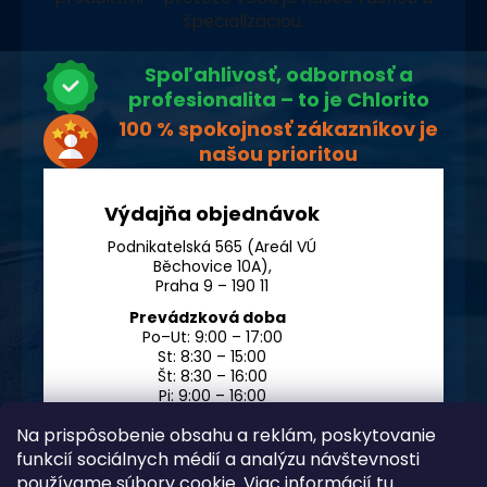
špecializáciou.
Spoľahlivosť, odbornosť a
profesionalita – to je Chlorito
100 % spokojnosť zákazníkov je
našou prioritou
Výdajňa objednávok
Podnikatelská 565 (Areál VÚ
Běchovice 10A),
Praha 9 – 190 11
Prevádzková doba
Po–Ut: 9:00 – 17:00
St: 8:30 – 15:00
Št: 8:30 – 16:00
Pi: 9:00 – 16:00
So – Ne: po dohode
Na prispôsobenie obsahu a reklám, poskytovanie
funkcií sociálnych médií a analýzu návštevnosti
používame súbory cookie. Viac informácií
tu
.