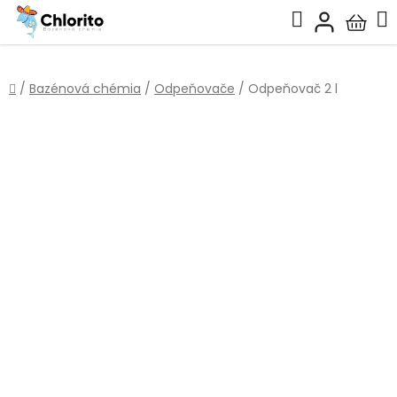
Prejsť
Hľadať
na
Nákup
obsah
košík
Domov
/
Bazénová chémia
/
Odpeňovače
/
Odpeňovač 2 l