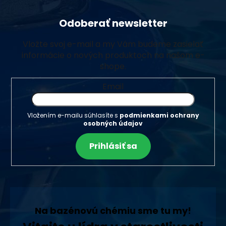
Odoberať newsletter
Vložte svoj e-mail a my Vám budeme zasielať
informácie o nových produktoch na našom e-
shope.
Email
Vložením e-mailu súhlasíte s
podmienkami ochrany
osobných údajov
Prihlásiť sa
Na bazénovú chémiu sme tu my!