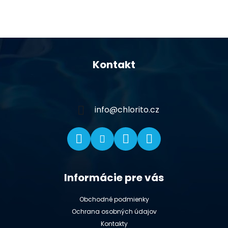
Z
á
Kontakt
p
ä
t
i
info
@
chlorito.cz
e
Informácie pre vás
Obchodné podmienky
Ochrana osobných údajov
Kontakty