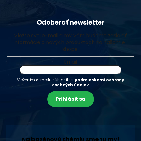
Odoberať newsletter
Vložte svoj e-mail a my Vám budeme zasielať
informácie o nových produktoch na našom e-
shope.
Email
Vložením e-mailu súhlasíte s
podmienkami ochrany
osobných údajov
Prihlásiť sa
Na bazénovú chémiu sme tu my!