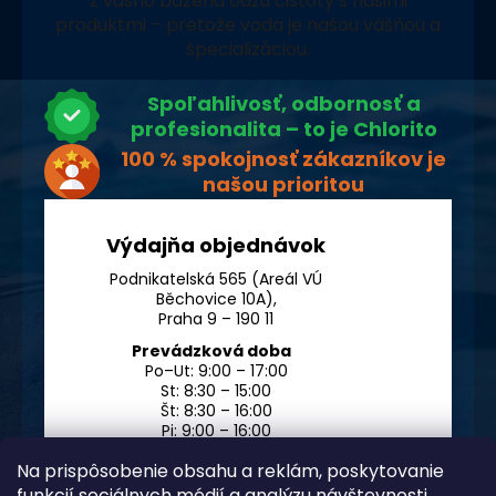
z vášho bazéna oázu čistoty s našimi
produktmi – pretože voda je našou vášňou a
špecializáciou.
Spoľahlivosť, odbornosť a
profesionalita – to je Chlorito
100 % spokojnosť zákazníkov je
našou prioritou
Výdajňa objednávok
Podnikatelská 565 (Areál VÚ
Běchovice 10A),
Praha 9 – 190 11
Prevádzková doba
Po–Ut: 9:00 – 17:00
St: 8:30 – 15:00
Št: 8:30 – 16:00
Pi: 9:00 – 16:00
So – Ne: po dohode
Na prispôsobenie obsahu a reklám, poskytovanie
funkcií sociálnych médií a analýzu návštevnosti