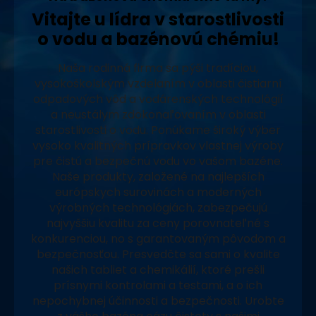
Vitajte u lídra v starostlivosti
o vodu a bazénovú chémiu!
Naša rodinná firma sa pýši tradíciou,
vysokoškolským vzdelaním v oblasti čistiarní
odpadových vôd a vodárenských technológií
a neustálym zdokonaľovaním v oblasti
starostlivosti o vodu. Ponúkame široký výber
vysoko kvalitných prípravkov vlastnej výroby
pre čistú a bezpečnú vodu vo vašom bazéne.
Naše produkty, založené na najlepších
európskych surovinách a moderných
výrobných technológiách, zabezpečujú
najvyššiu kvalitu za ceny porovnateľné s
konkurenciou, no s garantovaným pôvodom a
bezpečnosťou. Presvedčte sa sami o kvalite
našich tabliet a chemikálií, ktoré prešli
prísnymi kontrolami a testami, a o ich
nepochybnej účinnosti a bezpečnosti. Urobte