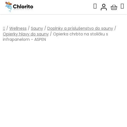
Prejsť
Hľadať
na
Nákup
obsah
košík
Domov
/
Wellness
/
Sauny
/
Doplnky a príslušenstvo do sauny
/
Opierky hlavy do sauny
/
Opierka chrbta na stoličku s
infrapanelom - ASPEN