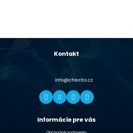
Z
á
Kontakt
p
ä
t
i
info
@
chlorito.cz
e
Informácie pre vás
Obchodné podmienky