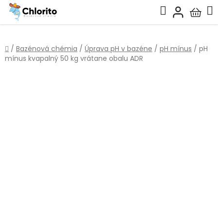
Prejsť
Hľadať
na
Nákup
obsah
košík
Domov
/
Bazénová chémia
/
Úprava pH v bazéne
/
pH mínus
/
pH
mínus kvapalný 50 kg vrátane obalu ADR