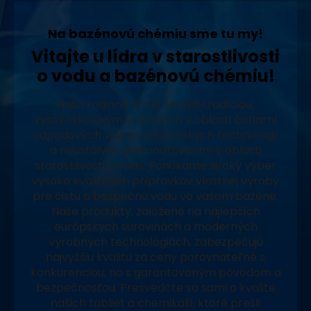
Na bazénovú chémiu sme tu my!
Vitajte u lídra v starostlivosti
o vodu a bazénovú chémiu!
Naša rodinná firma sa pýši tradíciou,
vysokoškolským vzdelaním v oblasti čistiarní
odpadových vôd a vodárenských technológií
a neustálym zdokonaľovaním v oblasti
starostlivosti o vodu. Ponúkame široký výber
vysoko kvalitných prípravkov vlastnej výroby
pre čistú a bezpečnú vodu vo vašom bazéne.
Naše produkty, založené na najlepších
európskych surovinách a moderných
výrobných technológiách, zabezpečujú
najvyššiu kvalitu za ceny porovnateľné s
konkurenciou, no s garantovaným pôvodom a
bezpečnosťou. Presvedčte sa sami o kvalite
našich tabliet a chemikálií, ktoré prešli