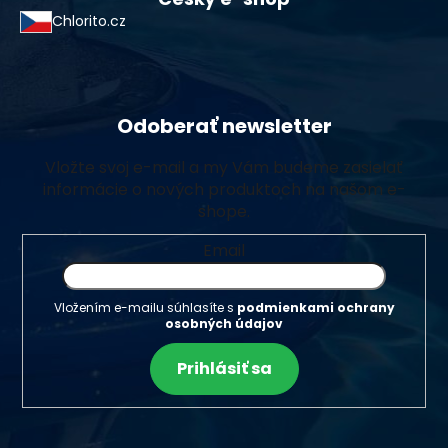
Chlorito.cz
Odoberať newsletter
Vložte svoj e-mail a my Vám budeme zasielať
informácie o nových produktoch na našom e-
shope.
Email
Vložením e-mailu súhlasíte s
podmienkami ochrany
osobných údajov
Prihlásiť sa