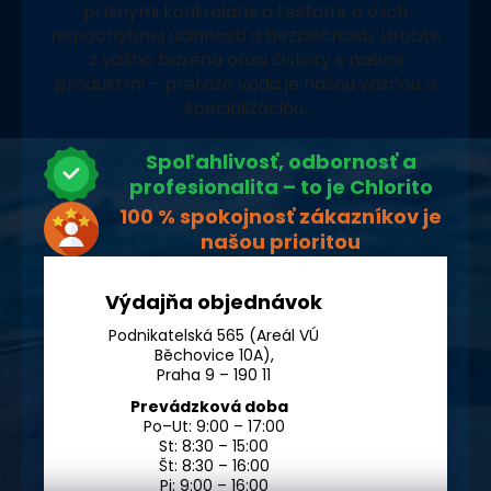
prísnymi kontrolami a testami, a o ich
nepochybnej účinnosti a bezpečnosti. Urobte
z vášho bazéna oázu čistoty s našimi
produktmi – pretože voda je našou vášňou a
špecializáciou.
Spoľahlivosť, odbornosť a
profesionalita – to je Chlorito
100 % spokojnosť zákazníkov je
našou prioritou
Výdajňa objednávok
Podnikatelská 565 (Areál VÚ
Běchovice 10A),
Praha 9 – 190 11
Prevádzková doba
Po–Ut: 9:00 – 17:00
St: 8:30 – 15:00
Št: 8:30 – 16:00
Pi: 9:00 – 16:00