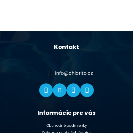
Z
á
Kontakt
p
ä
t
i
info
@
chlorito.cz
e
Informácie pre vás
Obchodné podmienky
Ochrana osobných údajov