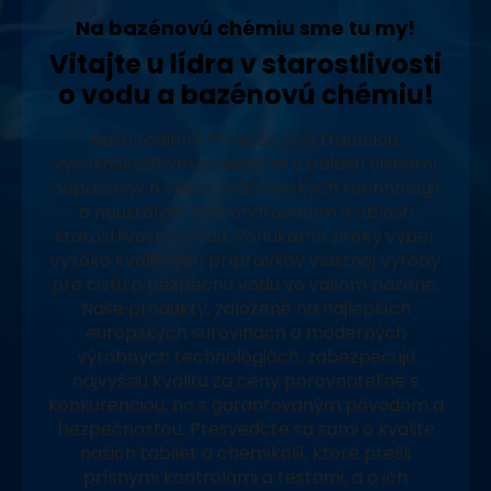
Na bazénovú chémiu sme tu my!
Vitajte u lídra v starostlivosti
o vodu a bazénovú chémiu!
Naša rodinná firma sa pýši tradíciou,
vysokoškolským vzdelaním v oblasti čistiarní
odpadových vôd a vodárenských technológií
a neustálym zdokonaľovaním v oblasti
starostlivosti o vodu. Ponúkame široký výber
vysoko kvalitných prípravkov vlastnej výroby
pre čistú a bezpečnú vodu vo vašom bazéne.
Naše produkty, založené na najlepších
európskych surovinách a moderných
výrobných technológiách, zabezpečujú
najvyššiu kvalitu za ceny porovnateľné s
konkurenciou, no s garantovaným pôvodom a
bezpečnosťou. Presvedčte sa sami o kvalite
našich tabliet a chemikálií, ktoré prešli
prísnymi kontrolami a testami, a o ich