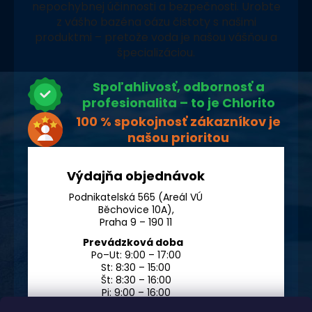
nepochybnej účinnosti a bezpečnosti. Urobte
z vášho bazéna oázu čistoty s našimi
produktmi – pretože voda je našou vášňou a
špecializáciou.
Spoľahlivosť, odbornosť a
profesionalita – to je Chlorito
100 % spokojnosť zákazníkov je
našou prioritou
Výdajňa objednávok
Podnikatelská 565 (Areál VÚ
Běchovice 10A),
Praha 9 – 190 11
Prevádzková doba
Po–Ut: 9:00 – 17:00
St: 8:30 – 15:00
Št: 8:30 – 16:00
Pi: 9:00 – 16:00
So – Ne: po dohode