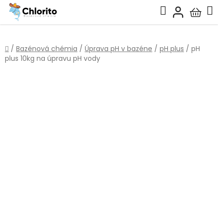
Prejsť
Hľadať
na
Nákup
obsah
košík
Domov
/
Bazénová chémia
/
Úprava pH v bazéne
/
pH plus
/
pH
plus 10kg na úpravu pH vody