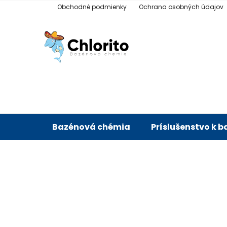
Prejsť
Obchodné podmienky
Ochrana osobných údajov
na
obsah
Bazénová chémia
Príslušenstvo k 