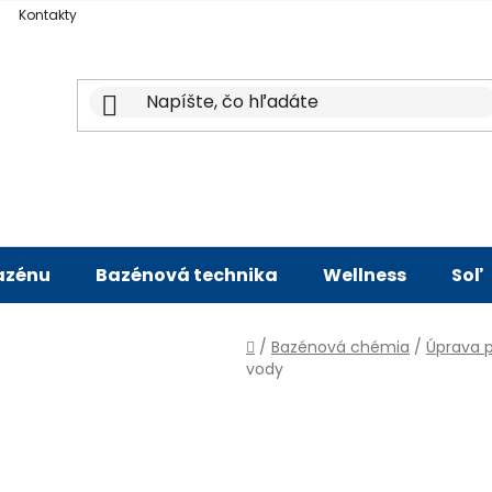
Kontakty
bazénu
Bazénová technika
Wellness
Soľ
Domov
/
Bazénová chémia
/
Úprava 
vody