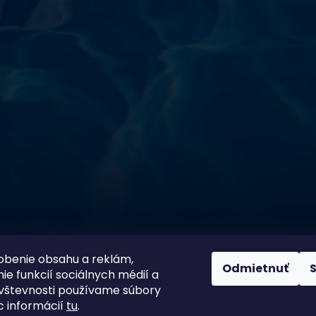
!
sokoškolským vzdelaním v oblasti čistiarní odpadových
ym zdokonaľovaním v oblasti starostlivosti o vodu.
 prípravkov vlastnej výroby pre čistú a bezpečnú
ložené na najlepších európskych surovinách a
zpečujú najvyššiu kvalitu za ceny porovnateľné s
m a bezpečnosťou. Presvedčte sa sami o kvalite
prísnymi kontrolami a testami, a o ich nepochybnej
bazéna oázu čistoty s našimi produktmi – pretože voda
100 % spokojnosť zákazníkov je
ito
našou prioritou
obenie obsahu a reklám,
Odmietnuť
ie funkcií sociálnych médií a
vštevnosti používame súbory
c informácií
tu
.