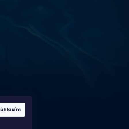
Výdajňa objednávok
Podnikatelská 565 (Areál VÚ
Běchovice 10A),
Praha 9 – 190 11
Prevádzková doba
Po–Ut: 9:00 – 17:00
St: 8:30 – 15:00
Št: 8:30 – 16:00
Pi: 9:00 – 16:00
So – Ne: po dohode
Súhlasím