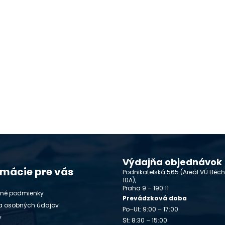
Výdajňa objednávok
rmácie pre vás
Podnikatelská 565 (Areál VÚ Běc
10A),
Praha 9 – 190 11
né podmienky
Prevádzková doba
a osobných údajov
Po–Ut: 9:00 – 17:00
y
St: 8:30 – 15:00