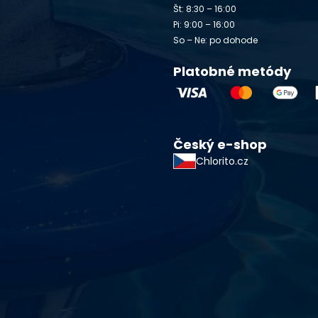
Št: 8:30 – 16:00
Pi: 9:00 – 16:00
So – Ne: po dohode
Platobné metódy
Český e-shop
Chlorito.cz
starostlivosti o vodu a