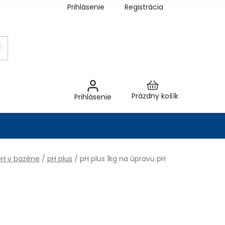
Prihlásenie
Registrácia
Nákupný
Prázdny košík
Prihlásenie
košík
pH v bazéne
/
pH plus
/
pH plus 1kg na úpravu pH