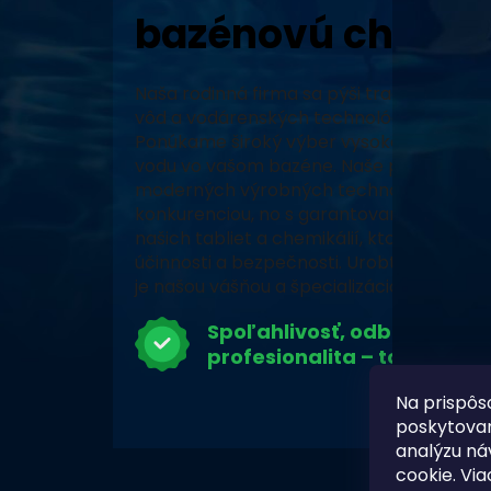
bazénovú chémiu
Naša rodinná firma sa pýši tradíciou, vy
vôd a vodárenských technológií a neustál
Ponúkame široký výber vysoko kvalitných
vodu vo vašom bazéne. Naše produkty, za
moderných výrobných technológiách, zabe
konkurenciou, no s garantovaným pôvodo
našich tabliet a chemikálií, ktoré prešli 
účinnosti a bezpečnosti. Urobte z vášho 
je našou vášňou a špecializáciou.
Spoľahlivosť, odbornosť a
profesionalita – to je Chlor
Na prispôs
poskytovan
analýzu ná
cookie. Via