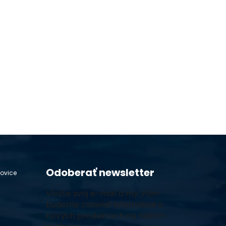
Odoberať newsletter
hovice
Vložte svoj e-mail a my Vám
budeme zasielať informácie o
nových produktoch na našom