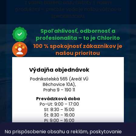
z vášho bazéna oázu čistoty s našimi
produktmi – pretože voda je našou vášňou a
špecializáciou.
Spoľahlivosť, odbornosť a
profesionalita – to je Chlorito
100 % spokojnosť zákazníkov je
našou prioritou
Výdajňa objednávok
Podnikatelská 565 (Areál VÚ
Běchovice 10A),
Praha 9 – 190 11
Prevádzková doba
Po–Ut: 9:00 – 17:00
St: 8:30 – 15:00
Št: 8:30 – 16:00
Pi: 9:00 – 16:00
So – Ne: po dohode
Na prispôsobenie obsahu a reklám, poskytovanie