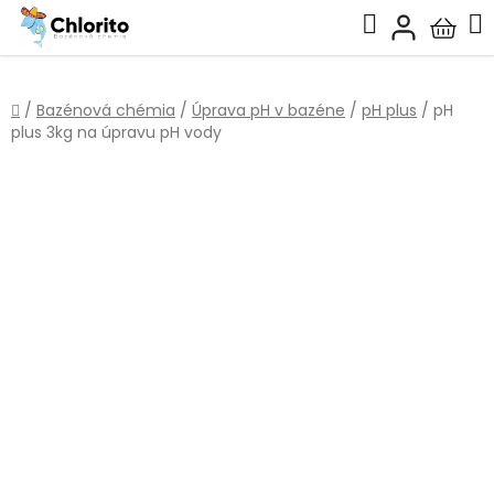
Prejsť
Hľadať
na
Nákup
obsah
košík
Domov
/
Bazénová chémia
/
Úprava pH v bazéne
/
pH plus
/
pH
plus 3kg na úpravu pH vody