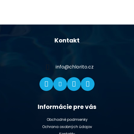
Z
á
Kontakt
p
ä
t
i
info
@
chlorito.cz
e
Informácie pre vás
Obchodné podmienky
Ochrana osobných údajov
Kontakty