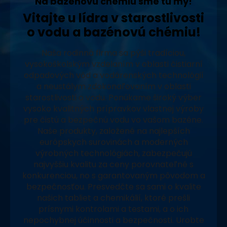
Na bazénovú chémiu sme tu my!
Vitajte u lídra v starostlivosti
o vodu a bazénovú chémiu!
Naša rodinná firma sa pýši tradíciou,
vysokoškolským vzdelaním v oblasti čistiarní
odpadových vôd a vodárenských technológií
a neustálym zdokonaľovaním v oblasti
starostlivosti o vodu. Ponúkame široký výber
vysoko kvalitných prípravkov vlastnej výroby
pre čistú a bezpečnú vodu vo vašom bazéne.
Naše produkty, založené na najlepších
európskych surovinách a moderných
výrobných technológiách, zabezpečujú
najvyššiu kvalitu za ceny porovnateľné s
konkurenciou, no s garantovaným pôvodom a
bezpečnosťou. Presvedčte sa sami o kvalite
našich tabliet a chemikálií, ktoré prešli
prísnymi kontrolami a testami, a o ich
nepochybnej účinnosti a bezpečnosti. Urobte