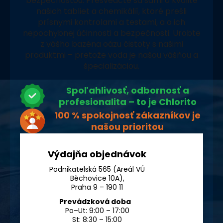
bezpečnosťou. Presvedčte sa sami o kvalite
našich tabliet a chemikálií, ktoré prešli
prísnymi kontrolami a testami, a o ich
nepochybnej účinnosti a bezpečnosti. Urobte
z vášho bazéna oázu čistoty s našimi
produktmi – pretože voda je našou vášňou a
špecializáciou.
Spoľahlivosť, odbornosť a
profesionalita – to je Chlorito
100 % spokojnosť zákazníkov je
našou prioritou
Výdajňa objednávok
Podnikatelská 565 (Areál VÚ
Běchovice 10A),
Praha 9 – 190 11
Prevádzková doba
Po–Ut: 9:00 – 17:00
St: 8:30 – 15:00