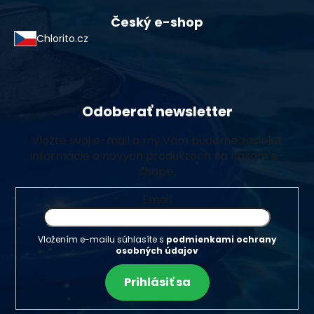
Český e-shop
Chlorito.cz
Odoberať newsletter
Vložte svoj e-mail a my Vám budeme zasielať
informácie o nových produktoch na našom e-
shope.
Email
Vložením e-mailu súhlasíte s
podmienkami ochrany
osobných údajov
Prihlásiť sa