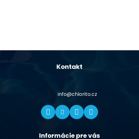
Z
á
Kontakt
p
ä
t
i
info
@
chlorito.cz
e
Informácie pre vás