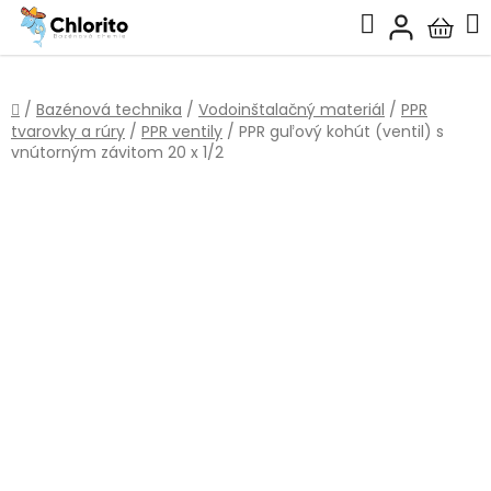
Prejsť
Hľadať
na
Nákup
obsah
košík
Domov
/
Bazénová technika
/
Vodoinštalačný materiál
/
PPR
tvarovky a rúry
/
PPR ventily
/
PPR guľový kohút (ventil) s
vnútorným závitom 20 x 1/2