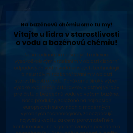
Na bazénovú chémiu sme tu my!
Vitajte u lídra v starostlivosti
o vodu a bazénovú chémiu!
Naša rodinná firma sa pýši tradíciou,
vysokoškolským vzdelaním v oblasti čistiarní
odpadových vôd a vodárenských technológií
a neustálym zdokonaľovaním v oblasti
starostlivosti o vodu. Ponúkame široký výber
vysoko kvalitných prípravkov vlastnej výroby
pre čistú a bezpečnú vodu vo vašom bazéne.
Naše produkty, založené na najlepších
európskych surovinách a moderných
výrobných technológiách, zabezpečujú
najvyššiu kvalitu za ceny porovnateľné s
konkurenciou, no s garantovaným pôvodom a