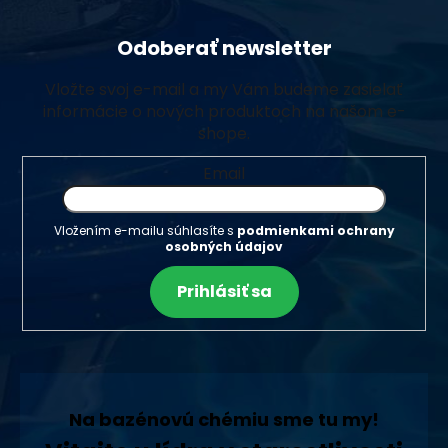
Odoberať newsletter
Vložte svoj e-mail a my Vám budeme zasielať
informácie o nových produktoch na našom e-
shope.
Email
Vložením e-mailu súhlasíte s
podmienkami ochrany
osobných údajov
Prihlásiť sa
Na bazénovú chémiu sme tu my!