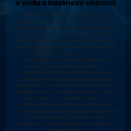
o vodu a bazénovú chémiu!
Naša rodinná firma sa pýši tradíciou,
vysokoškolským vzdelaním v oblasti čistiarní
odpadových vôd a vodárenských technológií
a neustálym zdokonaľovaním v oblasti
starostlivosti o vodu. Ponúkame široký výber
vysoko kvalitných prípravkov vlastnej výroby
pre čistú a bezpečnú vodu vo vašom bazéne.
Naše produkty, založené na najlepších
európskych surovinách a moderných
výrobných technológiách, zabezpečujú
najvyššiu kvalitu za ceny porovnateľné s
konkurenciou, no s garantovaným pôvodom a
bezpečnosťou. Presvedčte sa sami o kvalite
našich tabliet a chemikálií, ktoré prešli
prísnymi kontrolami a testami, a o ich
nepochybnej účinnosti a bezpečnosti. Urobte
z vášho bazéna oázu čistoty s našimi
produktmi – pretože voda je našou vášňou a
špecializáciou.