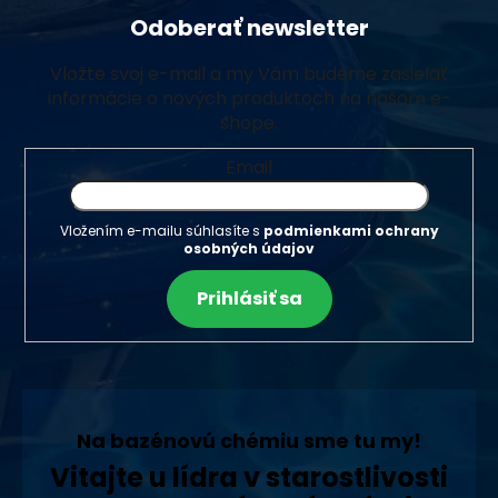
Odoberať newsletter
Vložte svoj e-mail a my Vám budeme zasielať
informácie o nových produktoch na našom e-
shope.
Email
Vložením e-mailu súhlasíte s
podmienkami ochrany
osobných údajov
Prihlásiť sa
Na bazénovú chémiu sme tu my!
Vitajte u lídra v starostlivosti