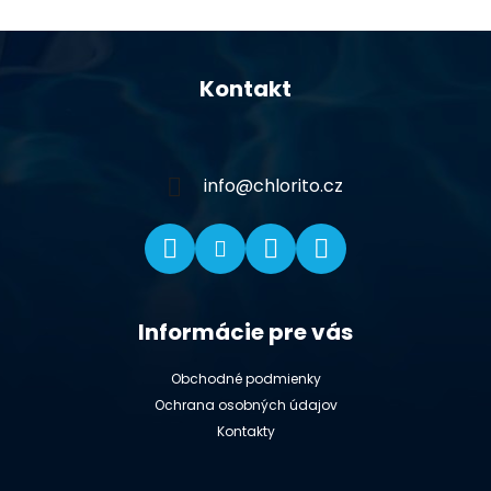
Z
á
Kontakt
p
ä
t
i
info
@
chlorito.cz
e
Informácie pre vás
Obchodné podmienky
Ochrana osobných údajov
Kontakty