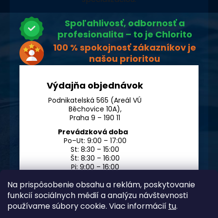
Spoľahlivosť, odbornosť a
profesionalita – to je Chlorito
100 % spokojnosť zákazníkov je
našou prioritou
Výdajňa objednávok
Podnikatelská 565 (Areál VÚ
Běchovice 10A),
Praha 9 – 190 11
Prevádzková doba
Po–Ut: 9:00 – 17:00
St: 8:30 – 15:00
Št: 8:30 – 16:00
Pi: 9:00 – 16:00
So – Ne: po dohode
Na prispôsobenie obsahu a reklám, poskytovanie
funkcií sociálnych médií a analýzu návštevnosti
používame súbory cookie. Viac informácií
tu
.