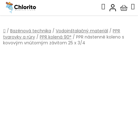
Prejsť
Hľadať
na
Nákup
obsah
košík
Domov
/
Bazénová technika
/
Vodoinštalačný materiál
/
PPR
tvarovky a rúry
/
PPR kolená 90°
/
PPR nástenné koleno s
kovovým vnútorným závitom 25 x 3/4