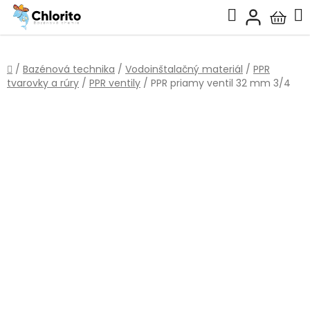
Prejsť
Hľadať
na
Nákup
obsah
košík
Domov
/
Bazénová technika
/
Vodoinštalačný materiál
/
PPR
tvarovky a rúry
/
PPR ventily
/
PPR priamy ventil 32 mm 3/4