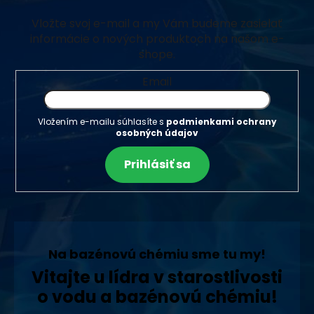
Vložte svoj e-mail a my Vám budeme zasielať
informácie o nových produktoch na našom e-
shope.
Email
Vložením e-mailu súhlasíte s
podmienkami ochrany
osobných údajov
Prihlásiť sa
Na bazénovú chémiu sme tu my!
Vitajte u lídra v starostlivosti
o vodu a bazénovú chémiu!