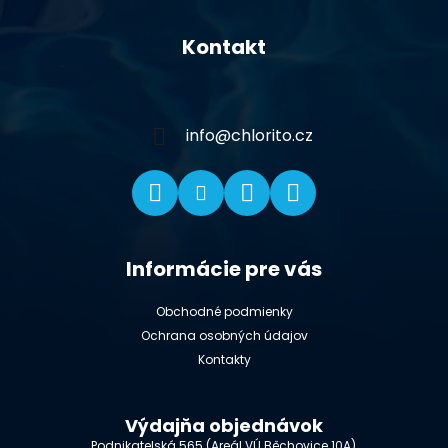
Z
á
Kontakt
p
ä
t
i
info
@
chlorito.cz
e
Informácie pre vás
Obchodné podmienky
Ochrana osobných údajov
Kontakty
Výdajňa objednávok
Podnikatelská 565 (Areál VÚ Běchovice 10A),