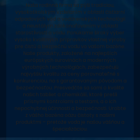
Naša rodinná firma sa pýši tradíciou,
vysokoškolským vzdelaním v oblasti čistiarní
odpadových vôd a vodárenských technológií
a neustálym zdokonaľovaním v oblasti
starostlivosti o vodu. Ponúkame široký výber
vysoko kvalitných prípravkov vlastnej výroby
pre čistú a bezpečnú vodu vo vašom bazéne.
Naše produkty, založené na najlepších
európskych surovinách a moderných
výrobných technológiách, zabezpečujú
najvyššiu kvalitu za ceny porovnateľné s
konkurenciou, no s garantovaným pôvodom a
bezpečnosťou. Presvedčte sa sami o kvalite
našich tabliet a chemikálií, ktoré prešli
prísnymi kontrolami a testami, a o ich
nepochybnej účinnosti a bezpečnosti. Urobte
z vášho bazéna oázu čistoty s našimi
produktmi – pretože voda je našou vášňou a
špecializáciou.