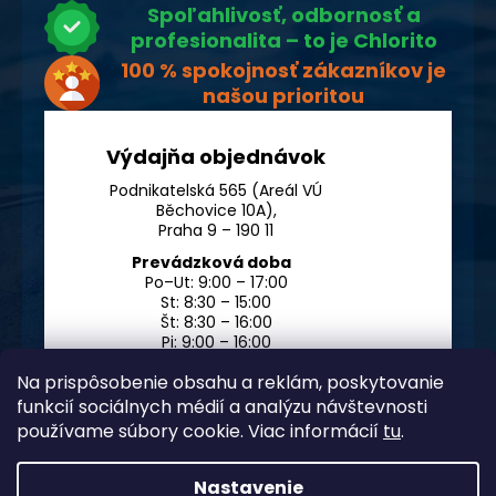
Spoľahlivosť, odbornosť a
profesionalita – to je Chlorito
100 % spokojnosť zákazníkov je
našou prioritou
Výdajňa objednávok
Podnikatelská 565 (Areál VÚ
Běchovice 10A),
Praha 9 – 190 11
Prevádzková doba
Po–Ut: 9:00 – 17:00
St: 8:30 – 15:00
Št: 8:30 – 16:00
Pi: 9:00 – 16:00
So – Ne: po dohode
Na prispôsobenie obsahu a reklám, poskytovanie
funkcií sociálnych médií a analýzu návštevnosti
používame súbory cookie. Viac informácií
tu
.
Nastavenie