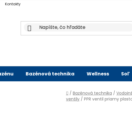
Kontakty
bazénu
Bazénová technika
Wellness
Soľ
Domov
/
Bazénová technika
/
Vodoinš
ventily
/
PPR ventil priamy plas