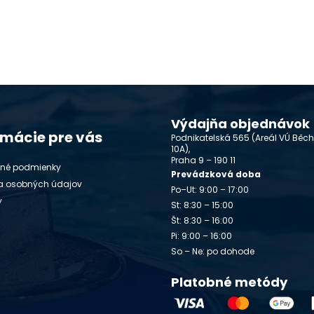
Výdajňa objednávok
rmácie pre vás
Podnikatelská 565 (Areál VÚ Běc
10A),
Praha 9 – 190 11
né podmienky
Prevádzková doba
a osobných údajov
Po–Ut: 9:00 – 17:00
y
St: 8:30 – 15:00
Št: 8:30 – 16:00
Pi: 9:00 – 16:00
So – Ne: po dohode
Platobné metódy