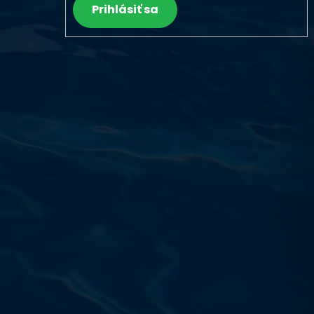
Prihlásiť sa
Výdajňa objednávok
Podnikatelská 565 (Areál VÚ
Běchovice 10A),
Praha 9 – 190 11
Prevádzková doba