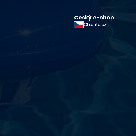
Český e-shop
Chlorito.cz
starostlivosti o vodu a
!
sokoškolským vzdelaním v oblasti čistiarní odpadových
ym zdokonaľovaním v oblasti starostlivosti o vodu.
 prípravkov vlastnej výroby pre čistú a bezpečnú