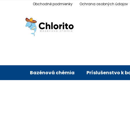
Prejsť
Obchodné podmienky
Ochrana osobných údajov
na
obsah
Bazénová chémia
Príslušenstvo k 