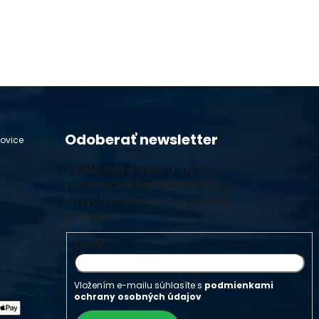
Odoberať newsletter
hovice
Vložte svoj e-mail a my Vám
budeme zasielať informácie o
nových produktoch na našom
e-shope.
Email
Vložením e-mailu súhlasíte s
podmienkami
ochrany osobných údajov