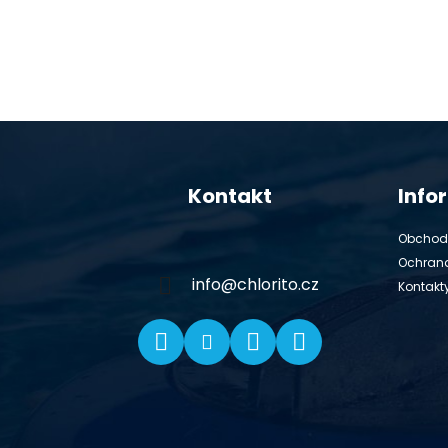
Z
á
Kontakt
Info
p
ä
Obchod
t
Ochran
i
info
@
chlorito.cz
Kontakt
e