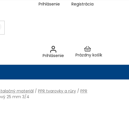
Prihlásenie
Registrácia
Nákupný
Prázdny košík
Prihlásenie
košík
talačný materiál
/
PPR tvarovky a rúry
/
PPR
tový 25 mm 3/4