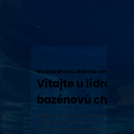
Na bazénovú chémiu sme tu my!
Vitajte u lídra v 
bazénovú chémiu
Naša rodinná firma sa pýši tradíciou, vy
vôd a vodárenských technológií a neustál
Ponúkame široký výber vysoko kvalitných