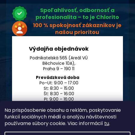
Spoľahlivosť, odbornosť a
profesionalita – to je Chlorito
100 % spokojnosť zákazníkov je
našou prioritou
Výdajňa objednávok
Podnikatelská 565 (Areál VÚ
Běchovice 10A),
Praha 9 – 190 11
Prevádzková doba
Po–Ut: 9:00 – 17:00
St: 8:30 – 15:00
Št: 8:30 – 16:00
Pi: 9:00 – 16:00
So – Ne: po dohode
Na prispôsobenie obsahu a reklám, poskytovanie
funkcií sociálnych médií a analýzu návštevnosti
používame súbory cookie. Viac informácií
tu
.