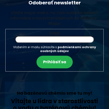
Odoberať newsletter
Vložte svoj e-mail a my Vám budeme zasielať
informácie o nových produktoch na našom e-
shope.
Email
Vložením e-mailu súhlasíte s
podmienkami ochrany
osobných údajov
Prihlásiť sa
Na bazénovú chémiu sme tu my!
Vitajte u lídra v starostlivosti
o vodu a bazénovú chémiu!