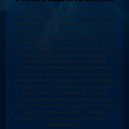
Naša rodinná firma sa pýši tradíciou,
vysokoškolským vzdelaním v oblasti čistiarní
odpadových vôd a vodárenských technológií
a neustálym zdokonaľovaním v oblasti
starostlivosti o vodu. Ponúkame široký výber
vysoko kvalitných prípravkov vlastnej výroby
pre čistú a bezpečnú vodu vo vašom bazéne.
Naše produkty, založené na najlepších
európskych surovinách a moderných
výrobných technológiách, zabezpečujú
najvyššiu kvalitu za ceny porovnateľné s
konkurenciou, no s garantovaným pôvodom a
bezpečnosťou. Presvedčte sa sami o kvalite
našich tabliet a chemikálií, ktoré prešli
prísnymi kontrolami a testami, a o ich
nepochybnej účinnosti a bezpečnosti. Urobte
z vášho bazéna oázu čistoty s našimi
produktmi – pretože voda je našou vášňou a
špecializáciou.