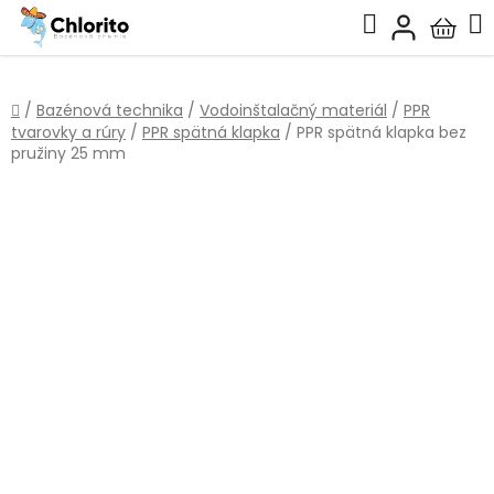
Prejsť
Hľadať
na
Nákup
obsah
košík
Domov
/
Bazénová technika
/
Vodoinštalačný materiál
/
PPR
tvarovky a rúry
/
PPR spätná klapka
/
PPR spätná klapka bez
pružiny 25 mm