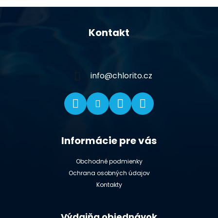
Z
á
Kontakt
p
ä
t
i
info
@
chlorito.cz
e
Informácie pre vás
Obchodné podmienky
Ochrana osobných údajov
Kontakty
Výdajňa objednávok