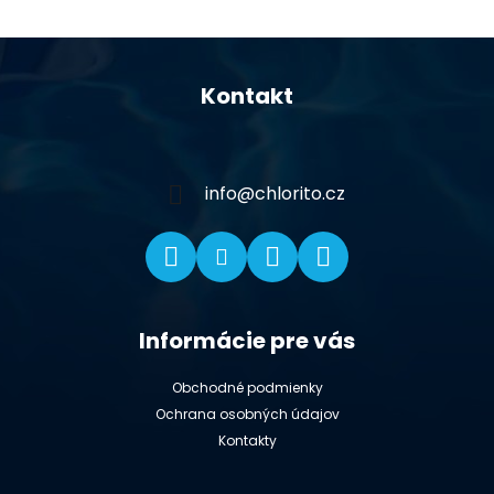
Z
á
Kontakt
p
ä
t
i
info
@
chlorito.cz
e
Informácie pre vás
Obchodné podmienky
Ochrana osobných údajov
Kontakty