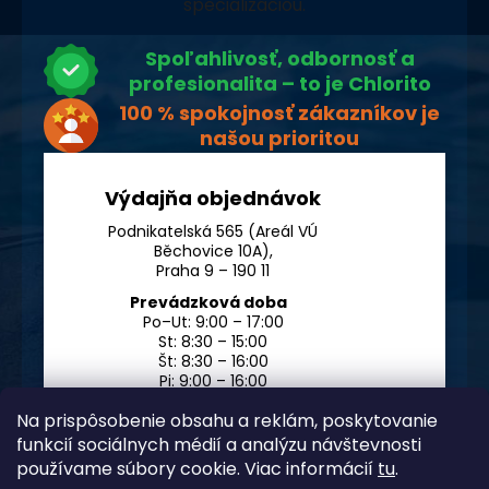
špecializáciou.
Spoľahlivosť, odbornosť a
profesionalita – to je Chlorito
100 % spokojnosť zákazníkov je
našou prioritou
Výdajňa objednávok
Podnikatelská 565 (Areál VÚ
Běchovice 10A),
Praha 9 – 190 11
Prevádzková doba
Po–Ut: 9:00 – 17:00
St: 8:30 – 15:00
Št: 8:30 – 16:00
Pi: 9:00 – 16:00
So – Ne: po dohode
Na prispôsobenie obsahu a reklám, poskytovanie
funkcií sociálnych médií a analýzu návštevnosti
používame súbory cookie. Viac informácií
tu
.