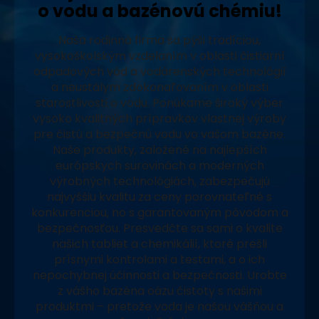
o vodu a bazénovú chémiu!
Naša rodinná firma sa pýši tradíciou,
vysokoškolským vzdelaním v oblasti čistiarní
odpadových vôd a vodárenských technológií
a neustálym zdokonaľovaním v oblasti
starostlivosti o vodu. Ponúkame široký výber
vysoko kvalitných prípravkov vlastnej výroby
pre čistú a bezpečnú vodu vo vašom bazéne.
Naše produkty, založené na najlepších
európskych surovinách a moderných
výrobných technológiách, zabezpečujú
najvyššiu kvalitu za ceny porovnateľné s
konkurenciou, no s garantovaným pôvodom a
bezpečnosťou. Presvedčte sa sami o kvalite
našich tabliet a chemikálií, ktoré prešli
prísnymi kontrolami a testami, a o ich
nepochybnej účinnosti a bezpečnosti. Urobte
z vášho bazéna oázu čistoty s našimi
produktmi – pretože voda je našou vášňou a