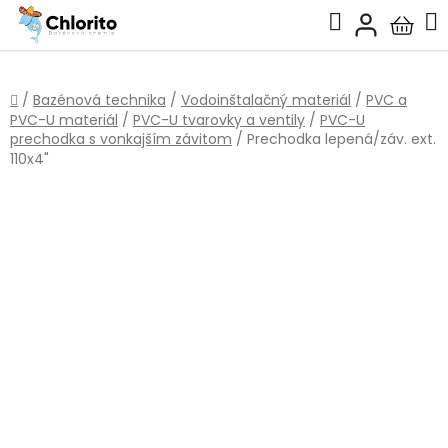
Prejsť
Hľadať
na
Nákup
obsah
košík
Domov
/
Bazénová technika
/
Vodoinštalačný materiál
/
PVC a
PVC-U materiál
/
PVC-U tvarovky a ventily
/
PVC-U
prechodka s vonkajším závitom
/
Prechodka lepená/záv. ext.
110x4"