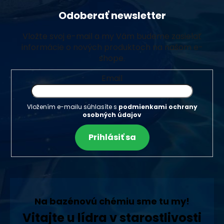
Odoberať newsletter
Vložte svoj e-mail a my Vám budeme zasielať
informácie o nových produktoch na našom e-
shope.
Email
Vložením e-mailu súhlasíte s
podmienkami ochrany
osobných údajov
Prihlásiť sa
Na bazénovú chémiu sme tu my!
Vitajte u lídra v starostlivosti