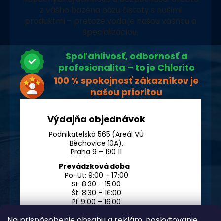
z vášho bazéna oázu čistoty s našimi
produktmi – pretože voda je našou vášňou a
špecializáciou.
Spoľahlivosť, odbornosť a
profesionalita – to je Chlorito
100 % spokojnosť zákazníkov je
našou prioritou
Výdajňa objednávok
Podnikatelská 565 (Areál VÚ
Běchovice 10A),
Praha 9 – 190 11
Prevádzková doba
Po–Ut: 9:00 – 17:00
St: 8:30 – 15:00
Št: 8:30 – 16:00
Pi: 9:00 – 16:00
So – Ne: po dohode
Na prispôsobenie obsahu a reklám, poskytovanie