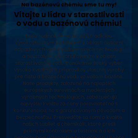
Na bazénovú chémiu sme tu my!
Vitajte u lídra v starostlivosti
o vodu a bazénovú chémiu!
Naša rodinná firma sa pýši tradíciou,
vysokoškolským vzdelaním v oblasti čistiarní
odpadových vôd a vodárenských technológií
a neustálym zdokonaľovaním v oblasti
starostlivosti o vodu. Ponúkame široký výber
vysoko kvalitných prípravkov vlastnej výroby
pre čistú a bezpečnú vodu vo vašom bazéne.
Naše produkty, založené na najlepších
európskych surovinách a moderných
výrobných technológiách, zabezpečujú
najvyššiu kvalitu za ceny porovnateľné s
konkurenciou, no s garantovaným pôvodom a
bezpečnosťou. Presvedčte sa sami o kvalite
našich tabliet a chemikálií, ktoré prešli
prísnymi kontrolami a testami, a o ich
nepochybnej účinnosti a bezpečnosti. Urobte