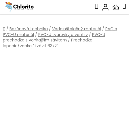
Prejsť
Hľadať
na
Nákup
obsah
košík
Domov
/
Bazénová technika
/
Vodoinštalačný materiál
/
PVC a
PVC-U materiál
/
PVC-U tvarovky a ventily
/
PVC-U
prechodka s vonkajším závitom
/
Prechodka
lepenie/vonkajší závit 63x2"