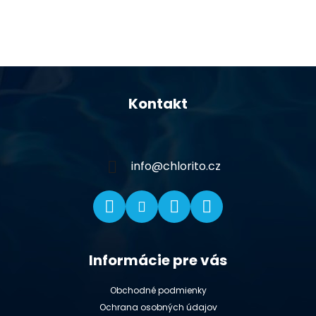
Z
á
Kontakt
p
ä
t
i
info
@
chlorito.cz
e
Informácie pre vás
Obchodné podmienky
Ochrana osobných údajov