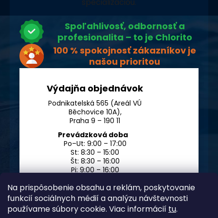
špecializáciou.
Spoľahlivosť, odbornosť a
profesionalita – to je Chlorito
100 % spokojnosť zákazníkov je
našou prioritou
Výdajňa objednávok
Podnikatelská 565 (Areál VÚ
Běchovice 10A),
Praha 9 – 190 11
Prevádzková doba
Po–Ut: 9:00 – 17:00
St: 8:30 – 15:00
Št: 8:30 – 16:00
Pi: 9:00 – 16:00
So – Ne: po dohode
Na prispôsobenie obsahu a reklám, poskytovanie
funkcií sociálnych médií a analýzu návštevnosti
používame súbory cookie. Viac informácií
tu
.