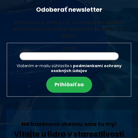
Odoberať newsletter
Vložte svoj e-mail a my Vám budeme zasielať
informácie o nových produktoch na našom e-
shope.
Email
Vložením e-mailu súhlasíte s
podmienkami ochrany
osobných údajov
Prihlásiť sa
Na bazénovú chémiu sme tu my!
Vitajte u lídra v starostlivosti