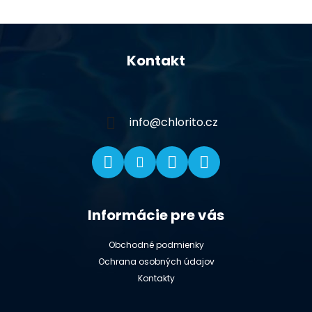
Z
á
Kontakt
p
ä
t
i
info
@
chlorito.cz
e
Informácie pre vás
Obchodné podmienky
Ochrana osobných údajov
Kontakty