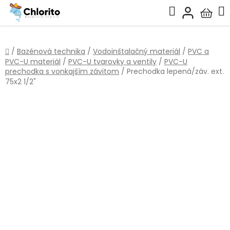
Prejsť
Hľadať
na
Nákup
obsah
košík
Domov
/
Bazénová technika
/
Vodoinštalačný materiál
/
PVC a
PVC-U materiál
/
PVC-U tvarovky a ventily
/
PVC-U
prechodka s vonkajším závitom
/
Prechodka lepená/záv. ext.
75x2 1/2"