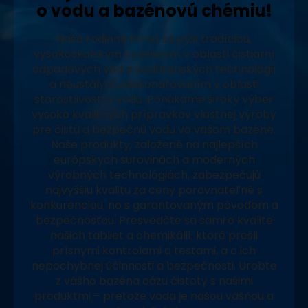
o vodu a bazénovú chémiu!
Naša rodinná firma sa pýši tradíciou,
vysokoškolským vzdelaním v oblasti čistiarní
odpadových vôd a vodárenských technológií
a neustálym zdokonaľovaním v oblasti
starostlivosti o vodu. Ponúkame široký výber
vysoko kvalitných prípravkov vlastnej výroby
pre čistú a bezpečnú vodu vo vašom bazéne.
Naše produkty, založené na najlepších
európskych surovinách a moderných
výrobných technológiách, zabezpečujú
najvyššiu kvalitu za ceny porovnateľné s
konkurenciou, no s garantovaným pôvodom a
bezpečnosťou. Presvedčte sa sami o kvalite
našich tabliet a chemikálií, ktoré prešli
prísnymi kontrolami a testami, a o ich
nepochybnej účinnosti a bezpečnosti. Urobte
z vášho bazéna oázu čistoty s našimi
produktmi – pretože voda je našou vášňou a