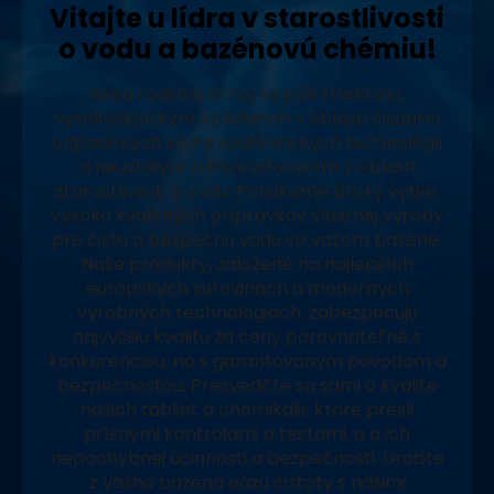
Vitajte u lídra v starostlivosti
o vodu a bazénovú chémiu!
Naša rodinná firma sa pýši tradíciou,
vysokoškolským vzdelaním v oblasti čistiarní
odpadových vôd a vodárenských technológií
a neustálym zdokonaľovaním v oblasti
starostlivosti o vodu. Ponúkame široký výber
vysoko kvalitných prípravkov vlastnej výroby
pre čistú a bezpečnú vodu vo vašom bazéne.
Naše produkty, založené na najlepších
európskych surovinách a moderných
výrobných technológiách, zabezpečujú
najvyššiu kvalitu za ceny porovnateľné s
konkurenciou, no s garantovaným pôvodom a
bezpečnosťou. Presvedčte sa sami o kvalite
našich tabliet a chemikálií, ktoré prešli
prísnymi kontrolami a testami, a o ich
nepochybnej účinnosti a bezpečnosti. Urobte
z vášho bazéna oázu čistoty s našimi