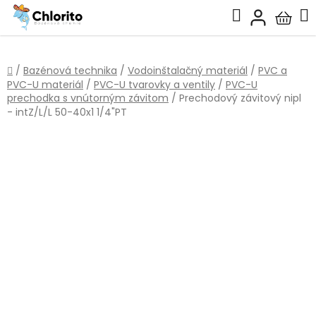
Prejsť
Hľadať
na
Nákup
obsah
košík
Domov
/
Bazénová technika
/
Vodoinštalačný materiál
/
PVC a
PVC-U materiál
/
PVC-U tvarovky a ventily
/
PVC-U
prechodka s vnútorným závitom
/
Prechodový závitový nipl
- intZ/L/L 50-40x1 1/4"PT