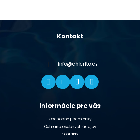
Z
á
Kontakt
p
ä
t
i
info
@
chlorito.cz
e
Informácie pre vás
Obchodné podmienky
Ochrana osobných údajov
Kontakty