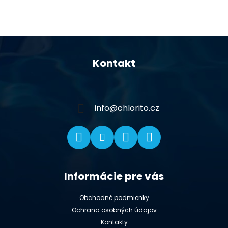
Z
á
Kontakt
p
ä
t
i
info
@
chlorito.cz
e
Informácie pre vás
Obchodné podmienky
Ochrana osobných údajov
Kontakty