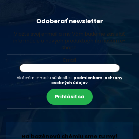
Odoberať newsletter
Vložte svoj e-mail a my Vám budeme zasielať
informácie o nových produktoch na našom e-
shope.
Email
Vložením e-mailu súhlasíte s
podmienkami ochrany
osobných údajov
Prihlásiť sa
Na bazénovú chémiu sme tu my!