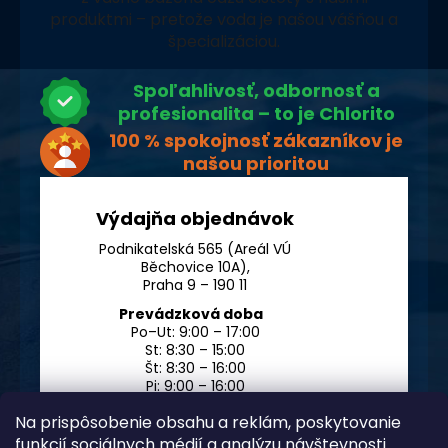
produktmi – pretože voda je našou vášňou a
špecializáciou.
Spoľahlivosť, odbornosť a
profesionalita – to je Chlorito
100 % spokojnosť zákazníkov je
našou prioritou
Výdajňa objednávok
Podnikatelská 565 (Areál VÚ
Běchovice 10A),
Praha 9 – 190 11
Prevádzková doba
Po–Ut: 9:00 – 17:00
St: 8:30 – 15:00
Št: 8:30 – 16:00
Pi: 9:00 – 16:00
So – Ne: po dohode
Na prispôsobenie obsahu a reklám, poskytovanie
funkcií sociálnych médií a analýzu návštevnosti