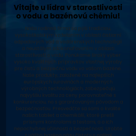
Vitajte u lídra v starostlivosti
o vodu a bazénovú chémiu!
Naša rodinná firma sa pýši tradíciou,
vysokoškolským vzdelaním v oblasti čistiarní
odpadových vôd a vodárenských technológií
a neustálym zdokonaľovaním v oblasti
starostlivosti o vodu. Ponúkame široký výber
vysoko kvalitných prípravkov vlastnej výroby
pre čistú a bezpečnú vodu vo vašom bazéne.
Naše produkty, založené na najlepších
európskych surovinách a moderných
výrobných technológiách, zabezpečujú
najvyššiu kvalitu za ceny porovnateľné s
konkurenciou, no s garantovaným pôvodom a
bezpečnosťou. Presvedčte sa sami o kvalite
našich tabliet a chemikálií, ktoré prešli
prísnymi kontrolami a testami, a o ich
nepochybnej účinnosti a bezpečnosti. Urobte
z vášho bazéna oázu čistoty s našimi