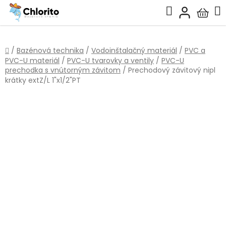
Prejsť
Hľadať
na
Nákup
obsah
košík
Domov
/
Bazénová technika
/
Vodoinštalačný materiál
/
PVC a
PVC-U materiál
/
PVC-U tvarovky a ventily
/
PVC-U
prechodka s vnútorným závitom
/
Prechodový závitový nipl
krátky extZ/L 1"x1/2"PT