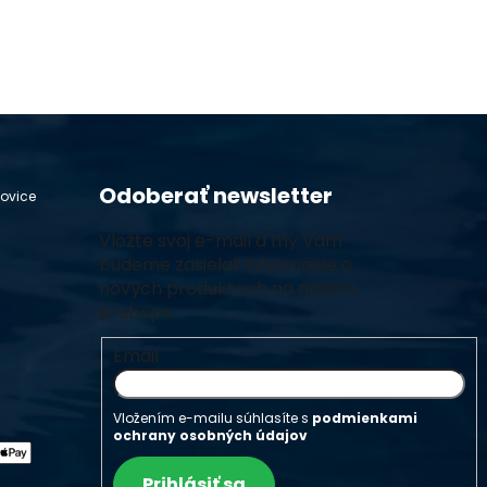
Odoberať newsletter
hovice
Vložte svoj e-mail a my Vám
budeme zasielať informácie o
nových produktoch na našom
e-shope.
Email
Vložením e-mailu súhlasíte s
podmienkami
ochrany osobných údajov
Prihlásiť sa