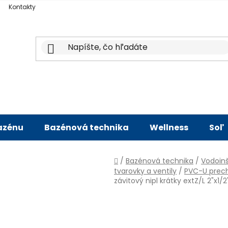
Kontakty
bazénu
Bazénová technika
Wellness
Soľ
Domov
/
Bazénová technika
/
Vodoinš
tvarovky a ventily
/
PVC-U prec
závitový nipl krátky extZ/L 2"x1/