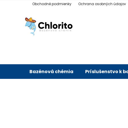
Prejsť
Obchodné podmienky
Ochrana osobných údajov
na
obsah
Bazénová chémia
Príslušenstvo k 