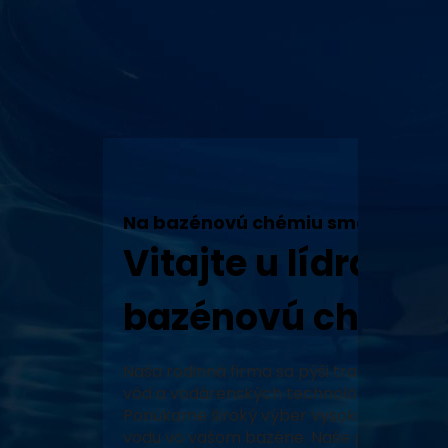
Na bazénovú chémiu sme tu my!
Vitajte u lídra v 
bazénovú chémiu
Naša rodinná firma sa pýši tradíciou, vy
vôd a vodárenských technológií a neustál
Ponúkame široký výber vysoko kvalitných
vodu vo vašom bazéne. Naše produkty, za