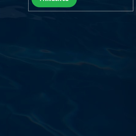
Výdajňa objednávok
Podnikatelská 565 (Areál VÚ
Běchovice 10A),
Praha 9 – 190 11
Prevádzková doba
Po–Ut: 9:00 – 17:00