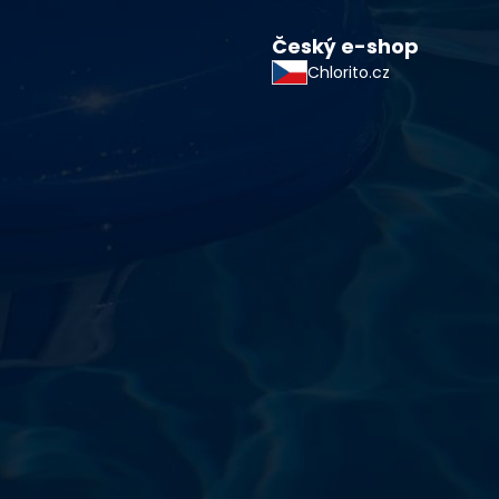
Český e-shop
Chlorito.cz
starostlivosti o vodu a
!
sokoškolským vzdelaním v oblasti čistiarní odpadových
ym zdokonaľovaním v oblasti starostlivosti o vodu.
 prípravkov vlastnej výroby pre čistú a bezpečnú
ložené na najlepších európskych surovinách a