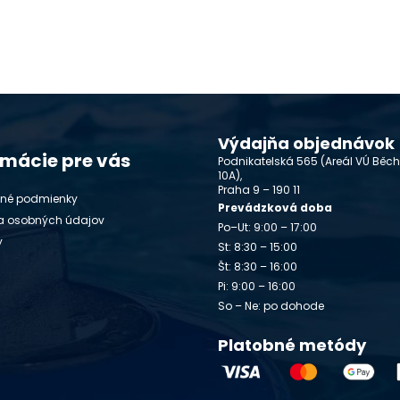
Výdajňa objednávok
rmácie pre vás
Podnikatelská 565 (Areál VÚ Běc
10A),
Praha 9 – 190 11
né podmienky
Prevádzková doba
a osobných údajov
Po–Ut: 9:00 – 17:00
y
St: 8:30 – 15:00
Št: 8:30 – 16:00
Pi: 9:00 – 16:00
So – Ne: po dohode
Platobné metódy