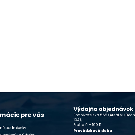
Výdajňa objednávok
rmácie pre vás
Podnikatelská 565 (Areál VÚ Běc
10A),
Praha 9 – 190 11
né podmienky
Prevádzková doba
a osobných údajov