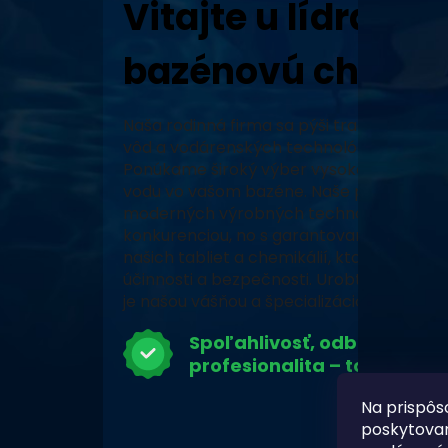
Vitajte u lídra v 
bazénovú chémiu
Naša rodinná firma sa pýši tradíciou, vy
vôd a vodárenských technológií a neustál
Ponúkame široký výber vysoko kvalitných
vodu vo vašom bazéne. Naše produkty, za
moderných výrobných technológiách, zabe
konkurenciou, no s garantovaným pôvodo
našich tabliet a chemikálií, ktoré prešli 
účinnosti a bezpečnosti. Urobte z vášho 
je našou vášňou a špecializáciou.
Spoľahlivosť, odbornosť a
profesionalita – to je Chlor
Na prispôs
poskytovan