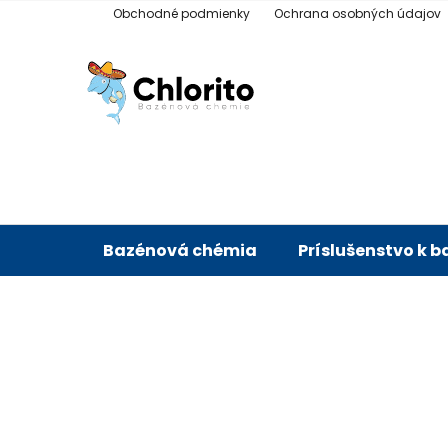
Prejsť
Obchodné podmienky
Ochrana osobných údajov
na
obsah
Bazénová chémia
Príslušenstvo k 