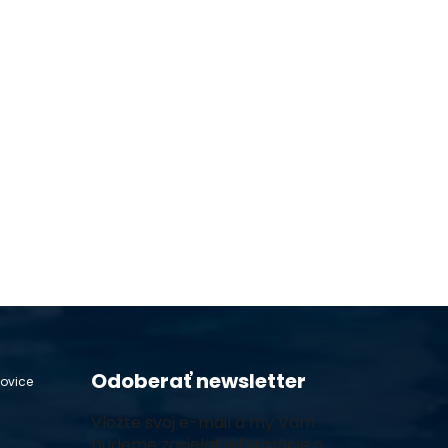
Odoberať newsletter
hovice
Vložte svoj e-mail a my Vám
budeme zasielať informácie o