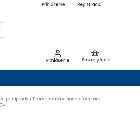
Prihlásenie
Registrácia
Nákupný
Prázdny košík
Prihlásenie
košík
vé protiprúdy
/
Predmontážna sada protiprúdu
00V