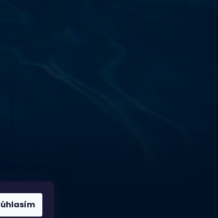
Výdajňa objednávok
Podnikatelská 565 (Areál VÚ
Běchovice 10A),
Praha 9 – 190 11
Prevádzková doba
Po–Ut: 9:00 – 17:00
St: 8:30 – 15:00
Št: 8:30 – 16:00
Pi: 9:00 – 16:00
So – Ne: po dohode
Súhlasím