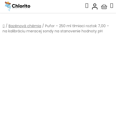
Prejsť
Hľadať
na
Nákup
obsah
košík
Domov
/
Bazénová chémia
/
Pufor – 250 ml tlmiaci roztok 7,00 –
na kalibráciu meracej sondy na stanovenie hodnoty pH