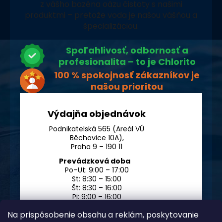
z vášho bazéna oázu čistoty s našimi
produktmi – pretože voda je našou vášňou a
špecializáciou.
Spoľahlivosť, odbornosť a
profesionalita – to je Chlorito
100 % spokojnosť zákazníkov je
našou prioritou
Výdajňa objednávok
Podnikatelská 565 (Areál VÚ
Běchovice 10A),
Praha 9 – 190 11
Prevádzková doba
Po–Ut: 9:00 – 17:00
St: 8:30 – 15:00
Št: 8:30 – 16:00
Pi: 9:00 – 16:00
So – Ne: po dohode
Na prispôsobenie obsahu a reklám, poskytovanie