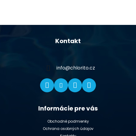
Z
á
Kontakt
p
ä
t
i
info
@
chlorito.cz
e
Informácie pre vás
Obchodné podmienky
Ochrana osobných údajov
Kontakty