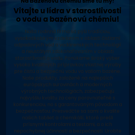
Na bazénovú chémiu sme tu my!
Vitajte u lídra v starostlivosti
o vodu a bazénovú chémiu!
Naša rodinná firma sa pýši tradíciou,
vysokoškolským vzdelaním v oblasti čistiarní
odpadových vôd a vodárenských technológií
a neustálym zdokonaľovaním v oblasti
starostlivosti o vodu. Ponúkame široký výber
vysoko kvalitných prípravkov vlastnej výroby
pre čistú a bezpečnú vodu vo vašom bazéne.
Naše produkty, založené na najlepších
európskych surovinách a moderných
výrobných technológiách, zabezpečujú
najvyššiu kvalitu za ceny porovnateľné s
konkurenciou, no s garantovaným pôvodom a
bezpečnosťou. Presvedčte sa sami o kvalite
našich tabliet a chemikálií, ktoré prešli
prísnymi kontrolami a testami, a o ich
nepochybnej účinnosti a bezpečnosti. Urobte