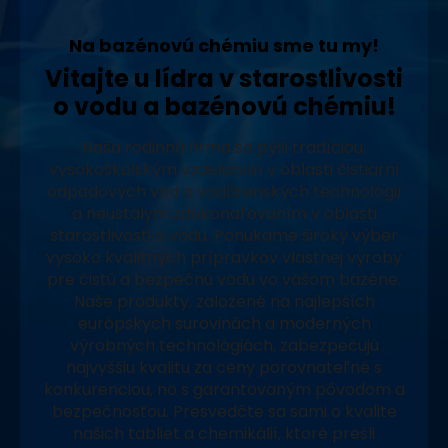
Na bazénovú chémiu sme tu my!
Vitajte u lídra v starostlivosti
o vodu a bazénovú chémiu!
Naša rodinná firma sa pýši tradíciou,
vysokoškolským vzdelaním v oblasti čistiarní
odpadových vôd a vodárenských technológií
a neustálym zdokonaľovaním v oblasti
starostlivosti o vodu. Ponúkame široký výber
vysoko kvalitných prípravkov vlastnej výroby
pre čistú a bezpečnú vodu vo vašom bazéne.
Naše produkty, založené na najlepších
európskych surovinách a moderných
výrobných technológiách, zabezpečujú
najvyššiu kvalitu za ceny porovnateľné s
konkurenciou, no s garantovaným pôvodom a
bezpečnosťou. Presvedčte sa sami o kvalite
našich tabliet a chemikálií, ktoré prešli