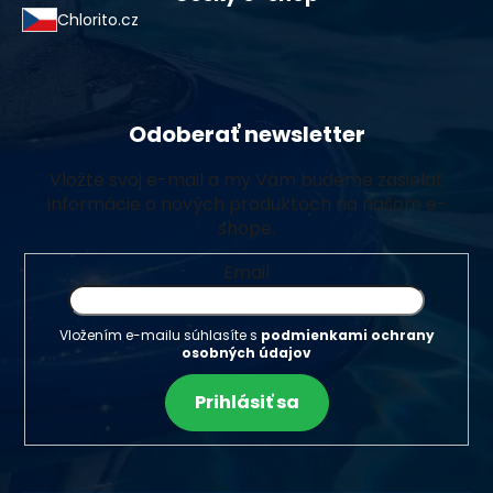
Chlorito.cz
Odoberať newsletter
Vložte svoj e-mail a my Vám budeme zasielať
informácie o nových produktoch na našom e-
shope.
Email
Vložením e-mailu súhlasíte s
podmienkami ochrany
osobných údajov
Prihlásiť sa