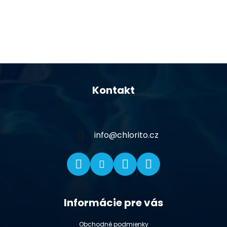
Z
á
Kontakt
p
ä
t
i
info
@
chlorito.cz
e
Informácie pre vás
Obchodné podmienky