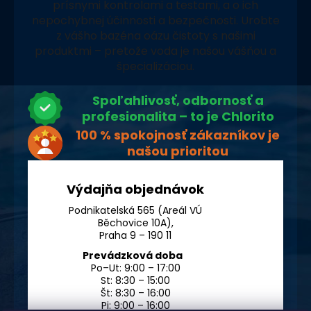
prísnymi kontrolami a testami, a o ich
nepochybnej účinnosti a bezpečnosti. Urobte
z vášho bazéna oázu čistoty s našimi
produktmi – pretože voda je našou vášňou a
špecializáciou.
Spoľahlivosť, odbornosť a
profesionalita – to je Chlorito
100 % spokojnosť zákazníkov je
našou prioritou
Výdajňa objednávok
Podnikatelská 565 (Areál VÚ
Běchovice 10A),
Praha 9 – 190 11
Prevádzková doba
Po–Ut: 9:00 – 17:00
St: 8:30 – 15:00
Št: 8:30 – 16:00
Pi: 9:00 – 16:00