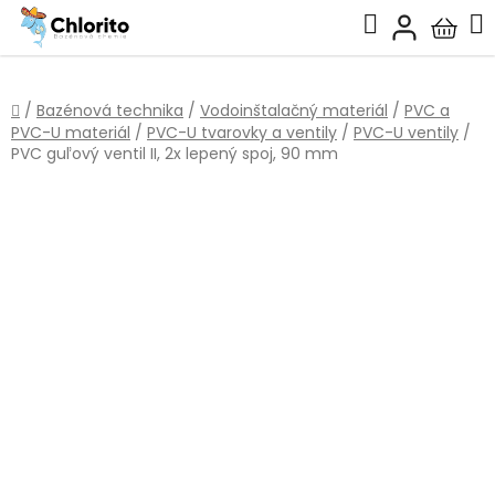
Prejsť
Hľadať
na
Nákup
obsah
košík
Domov
/
Bazénová technika
/
Vodoinštalačný materiál
/
PVC a
PVC-U materiál
/
PVC-U tvarovky a ventily
/
PVC-U ventily
/
PVC guľový ventil II, 2x lepený spoj, 90 mm