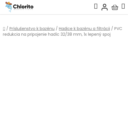
Prejsť
Hľadať
na
Nákup
obsah
košík
Domov
/
Príslušenstvo k bazénu
/
Hadice k bazénu a filtrácii
/
PVC
redukcia na pripojenie hadíc 32/38 mm, 1x lepený spoj