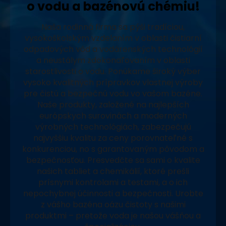
o vodu a bazénovú chémiu!
Naša rodinná firma sa pýši tradíciou,
vysokoškolským vzdelaním v oblasti čistiarní
odpadových vôd a vodárenských technológií
a neustálym zdokonaľovaním v oblasti
starostlivosti o vodu. Ponúkame široký výber
vysoko kvalitných prípravkov vlastnej výroby
pre čistú a bezpečnú vodu vo vašom bazéne.
Naše produkty, založené na najlepších
európskych surovinách a moderných
výrobných technológiách, zabezpečujú
najvyššiu kvalitu za ceny porovnateľné s
konkurenciou, no s garantovaným pôvodom a
bezpečnosťou. Presvedčte sa sami o kvalite
našich tabliet a chemikálií, ktoré prešli
prísnymi kontrolami a testami, a o ich
nepochybnej účinnosti a bezpečnosti. Urobte
z vášho bazéna oázu čistoty s našimi
produktmi – pretože voda je našou vášňou a