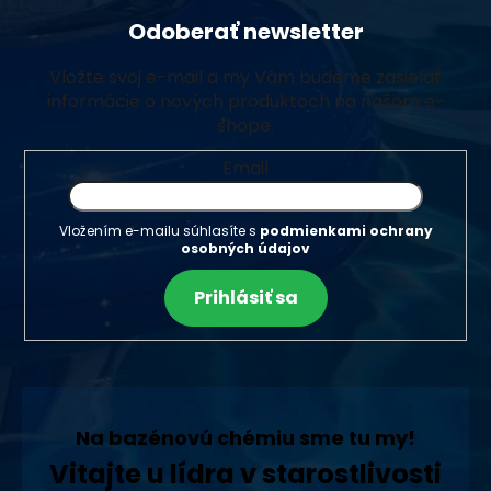
Odoberať newsletter
Vložte svoj e-mail a my Vám budeme zasielať
informácie o nových produktoch na našom e-
shope.
Email
Vložením e-mailu súhlasíte s
podmienkami ochrany
osobných údajov
Prihlásiť sa
Na bazénovú chémiu sme tu my!
Vitajte u lídra v starostlivosti