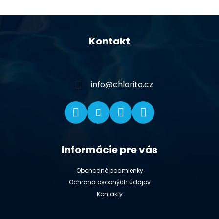
Z
á
Kontakt
p
ä
t
i
info
@
chlorito.cz
e
Informácie pre vás
Obchodné podmienky
Ochrana osobných údajov
Kontakty