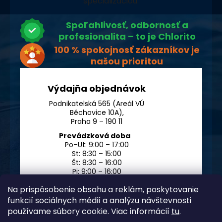
špecializáciou.
Spoľahlivosť, odbornosť a
profesionalita – to je Chlorito
100 % spokojnosť zákazníkov je
našou prioritou
Výdajňa objednávok
Podnikatelská 565 (Areál VÚ
Běchovice 10A),
Praha 9 – 190 11
Prevádzková doba
Po–Ut: 9:00 – 17:00
St: 8:30 – 15:00
Št: 8:30 – 16:00
Pi: 9:00 – 16:00
So – Ne: po dohode
Na prispôsobenie obsahu a reklám, poskytovanie
funkcií sociálnych médií a analýzu návštevnosti
používame súbory cookie. Viac informácií
tu
.