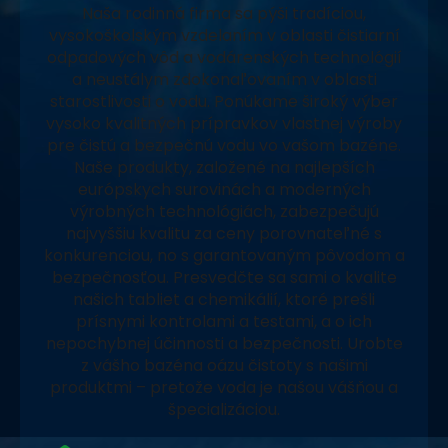
Naša rodinná firma sa pýši tradíciou,
vysokoškolským vzdelaním v oblasti čistiarní
odpadových vôd a vodárenských technológií
a neustálym zdokonaľovaním v oblasti
starostlivosti o vodu. Ponúkame široký výber
vysoko kvalitných prípravkov vlastnej výroby
pre čistú a bezpečnú vodu vo vašom bazéne.
Naše produkty, založené na najlepších
európskych surovinách a moderných
výrobných technológiách, zabezpečujú
najvyššiu kvalitu za ceny porovnateľné s
konkurenciou, no s garantovaným pôvodom a
bezpečnosťou. Presvedčte sa sami o kvalite
našich tabliet a chemikálií, ktoré prešli
prísnymi kontrolami a testami, a o ich
nepochybnej účinnosti a bezpečnosti. Urobte
z vášho bazéna oázu čistoty s našimi
produktmi – pretože voda je našou vášňou a
špecializáciou.