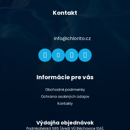
Z
á
Kontakt
p
ä
t
i
info
@
chlorito.cz
e
Informácie pre vás
Obchodné podmienky
Ochrana osobných údajov
Kontakty
Výdajňa objednávok
Podnikatelská 565 (Areál VÚ Běchovice 10A),