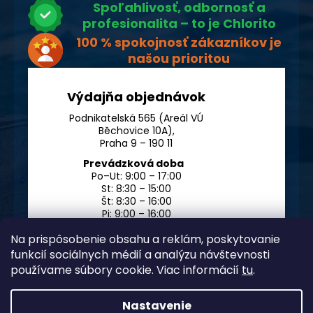
Spoľahlivosť, odbornosť a
profesionalita – to je Chlorito
100 % spokojnosť zákazníkov je
našou prioritou
Výdajňa objednávok
Podnikatelská 565 (Areál VÚ
Běchovice 10A),
Praha 9 – 190 11
Prevádzková doba
Po–Ut: 9:00 – 17:00
St: 8:30 – 15:00
Št: 8:30 – 16:00
Pi: 9:00 – 16:00
So – Ne: po dohode
Na prispôsobenie obsahu a reklám, poskytovanie
funkcií sociálnych médií a analýzu návštevnosti
používame súbory cookie. Viac informácií
tu
.
Nastavenie