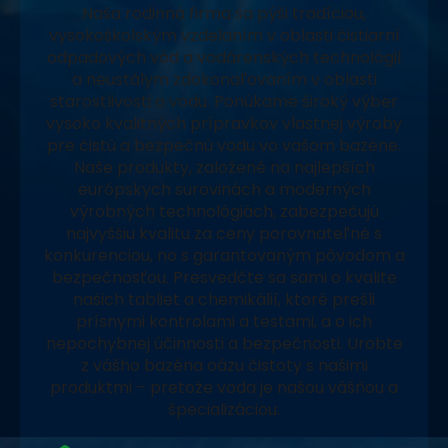
Naša rodinná firma sa pýši tradíciou,
vysokoškolským vzdelaním v oblasti čistiarní
odpadových vôd a vodárenských technológií
a neustálym zdokonaľovaním v oblasti
starostlivosti o vodu. Ponúkame široký výber
vysoko kvalitných prípravkov vlastnej výroby
pre čistú a bezpečnú vodu vo vašom bazéne.
Naše produkty, založené na najlepších
európskych surovinách a moderných
výrobných technológiách, zabezpečujú
najvyššiu kvalitu za ceny porovnateľné s
konkurenciou, no s garantovaným pôvodom a
bezpečnosťou. Presvedčte sa sami o kvalite
našich tabliet a chemikálií, ktoré prešli
prísnymi kontrolami a testami, a o ich
nepochybnej účinnosti a bezpečnosti. Urobte
z vášho bazéna oázu čistoty s našimi
produktmi – pretože voda je našou vášňou a
špecializáciou.