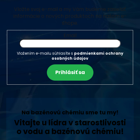
Vložte svoj e-mail a my Vám budeme zasielať
informácie o nových produktoch na našom e-
shope.
Email
Vložením e-mailu súhlasíte s
podmienkami ochrany
osobných údajov
Prihlásiť sa
Na bazénovú chémiu sme tu my!
Vitajte u lídra v starostlivosti
o vodu a bazénovú chémiu!