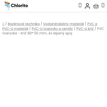
Prejsť
Hľadať
na
Nákup
obsah
košík
Domov
/
Bazénová technika
/
Vodoinštalačný materiál
/
PVC a
PVC-U materiál
/
PVC-U tvarovky a ventily
/
PVC-U kríž
/
PVC
tvarovka - Kríž 90° 50 mm, 4x lepený spoj