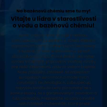
Na bazénovú chémiu sme tu my!
Vitajte u lídra v starostlivosti
o vodu a bazénovú chémiu!
Naša rodinná firma sa pýši tradíciou,
vysokoškolským vzdelaním v oblasti čistiarní
odpadových vôd a vodárenských technológií
a neustálym zdokonaľovaním v oblasti
starostlivosti o vodu. Ponúkame široký výber
vysoko kvalitných prípravkov vlastnej výroby
pre čistú a bezpečnú vodu vo vašom bazéne.
Naše produkty, založené na najlepších
európskych surovinách a moderných
výrobných technológiách, zabezpečujú
najvyššiu kvalitu za ceny porovnateľné s
konkurenciou, no s garantovaným pôvodom a
bezpečnosťou. Presvedčte sa sami o kvalite
našich tabliet a chemikálií, ktoré prešli