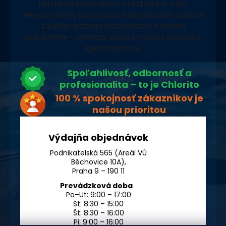
prísnymi kontrolami a testami, a o ich
nepochybnej účinnosti a bezpečnosti. Urobte
z vášho bazéna oázu čistoty s našimi
produktmi – pretože voda je našou vášňou a
špecializáciou.
Spoľahlivosť, odbornosť a
profesionalita – to je Chlorito
100 % spokojnosť zákazníkov je
našou prioritou
Výdajňa objednávok
Podnikatelská 565 (Areál VÚ
Běchovice 10A),
Praha 9 – 190 11
Prevádzková doba
Po–Ut: 9:00 – 17:00
St: 8:30 – 15:00
Št: 8:30 – 16:00
Pi: 9:00 – 16:00