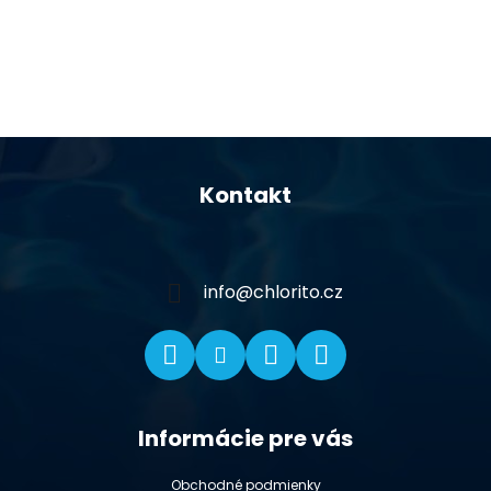
Z
á
Kontakt
p
ä
t
i
info
@
chlorito.cz
e
Informácie pre vás
Obchodné podmienky