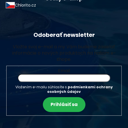
Chlorito.cz
Odoberať newsletter
Vložte svoj e-mail a my Vám budeme zasielať
informácie o nových produktoch na našom e-
shope.
Email
Vložením e-mailu súhlasíte s
podmienkami ochrany
osobných údajov
Prihlásiť sa