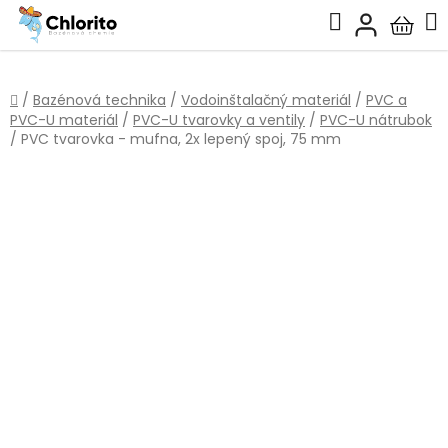
Prejsť
Hľadať
na
Nákup
obsah
košík
Domov
/
Bazénová technika
/
Vodoinštalačný materiál
/
PVC a
PVC-U materiál
/
PVC-U tvarovky a ventily
/
PVC-U nátrubok
/
PVC tvarovka - mufna, 2x lepený spoj, 75 mm