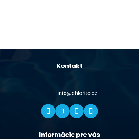
Z
á
Kontakt
p
ä
t
i
info
@
chlorito.cz
e
Informácie pre vás