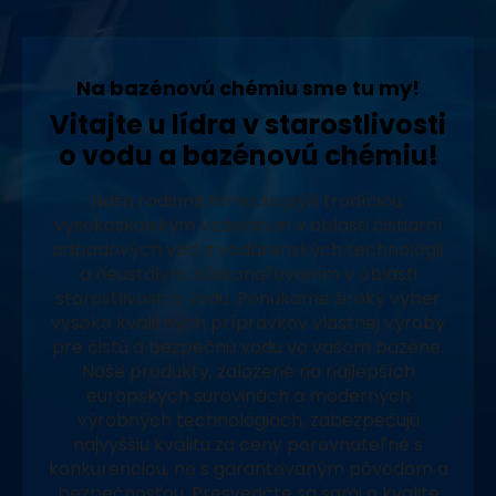
Na bazénovú chémiu sme tu my!
Vitajte u lídra v starostlivosti
o vodu a bazénovú chémiu!
Naša rodinná firma sa pýši tradíciou,
vysokoškolským vzdelaním v oblasti čistiarní
odpadových vôd a vodárenských technológií
a neustálym zdokonaľovaním v oblasti
starostlivosti o vodu. Ponúkame široký výber
vysoko kvalitných prípravkov vlastnej výroby
pre čistú a bezpečnú vodu vo vašom bazéne.
Naše produkty, založené na najlepších
európskych surovinách a moderných
výrobných technológiách, zabezpečujú
najvyššiu kvalitu za ceny porovnateľné s
konkurenciou, no s garantovaným pôvodom a
bezpečnosťou. Presvedčte sa sami o kvalite