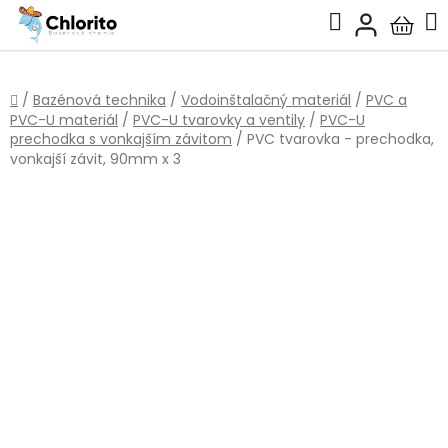
Prejsť
Hľadať
na
Nákup
obsah
košík
Domov
/
Bazénová technika
/
Vodoinštalačný materiál
/
PVC a
PVC-U materiál
/
PVC-U tvarovky a ventily
/
PVC-U
prechodka s vonkajším závitom
/
PVC tvarovka - prechodka,
vonkajší závit, 90mm x 3