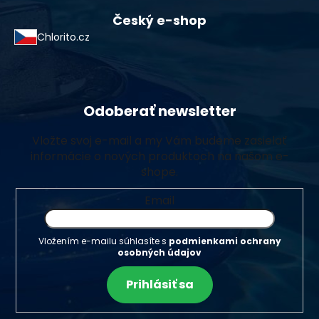
Český e-shop
Chlorito.cz
Odoberať newsletter
Vložte svoj e-mail a my Vám budeme zasielať
informácie o nových produktoch na našom e-
shope.
Email
Vložením e-mailu súhlasíte s
podmienkami ochrany
osobných údajov
Prihlásiť sa