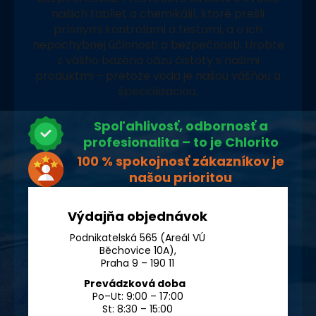
našich tabliet a chemikálií, ktoré prešli
prísnymi kontrolami a testami, a o ich
nepochybnej účinnosti a bezpečnosti. Urobte
z vášho bazéna oázu čistoty s našimi
produktmi – pretože voda je našou vášňou a
špecializáciou.
Spoľahlivosť, odbornosť a
profesionalita – to je Chlorito
100 % spokojnosť zákazníkov je
našou prioritou
Výdajňa objednávok
Podnikatelská 565 (Areál VÚ
Běchovice 10A),
Praha 9 – 190 11
Prevádzková doba
Po–Ut: 9:00 – 17:00
St: 8:30 – 15:00