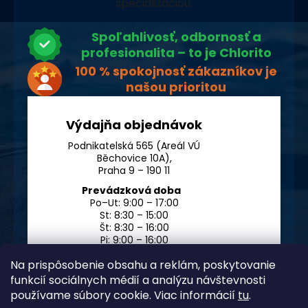
špecializáciou.
Spoľahlivosť, odbornosť a
profesionalita – to je Chlorito
100 % spokojnosť zákazníkov je
našou prioritou
Výdajňa objednávok
Podnikatelská 565 (Areál VÚ
Běchovice 10A),
Praha 9 – 190 11
Prevádzková doba
Po–Ut: 9:00 – 17:00
St: 8:30 – 15:00
Št: 8:30 – 16:00
Pi: 9:00 – 16:00
So – Ne: po dohode
Na prispôsobenie obsahu a reklám, poskytovanie
funkcií sociálnych médií a analýzu návštevnosti
používame súbory cookie. Viac informácií
tu
.