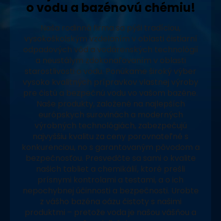
o vodu a bazénovú chémiu!
Naša rodinná firma sa pýši tradíciou,
vysokoškolským vzdelaním v oblasti čistiarní
odpadových vôd a vodárenských technológií
a neustálym zdokonaľovaním v oblasti
starostlivosti o vodu. Ponúkame široký výber
vysoko kvalitných prípravkov vlastnej výroby
pre čistú a bezpečnú vodu vo vašom bazéne.
Naše produkty, založené na najlepších
európskych surovinách a moderných
výrobných technológiách, zabezpečujú
najvyššiu kvalitu za ceny porovnateľné s
konkurenciou, no s garantovaným pôvodom a
bezpečnosťou. Presvedčte sa sami o kvalite
našich tabliet a chemikálií, ktoré prešli
prísnymi kontrolami a testami, a o ich
nepochybnej účinnosti a bezpečnosti. Urobte
z vášho bazéna oázu čistoty s našimi
produktmi – pretože voda je našou vášňou a