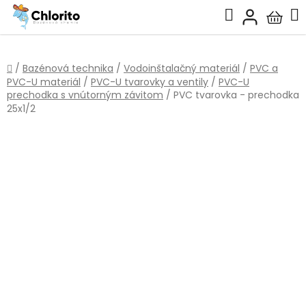
Prejsť
Hľadať
na
Nákup
obsah
košík
Domov
/
Bazénová technika
/
Vodoinštalačný materiál
/
PVC a
PVC-U materiál
/
PVC-U tvarovky a ventily
/
PVC-U
prechodka s vnútorným závitom
/
PVC tvarovka - prechodka
25x1/2