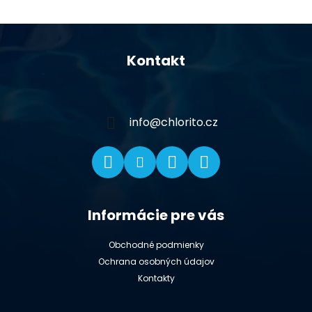
Z
á
Kontakt
p
ä
t
i
info
@
chlorito.cz
e
Informácie pre vás
Obchodné podmienky
Ochrana osobných údajov
Kontakty