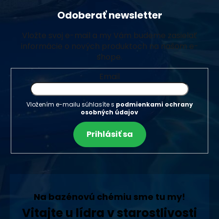
Odoberať newsletter
Vložte svoj e-mail a my Vám budeme zasielať
informácie o nových produktoch na našom e-
shope.
Email
Vložením e-mailu súhlasíte s
podmienkami ochrany
osobných údajov
Prihlásiť sa
Na bazénovú chémiu sme tu my!
Vitajte u lídra v starostlivosti