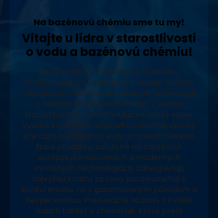
Na bazénovú chémiu sme tu my!
Vitajte u lídra v starostlivosti
o vodu a bazénovú chémiu!
Naša rodinná firma sa pýši tradíciou,
vysokoškolským vzdelaním v oblasti čistiarní
odpadových vôd a vodárenských technológií
a neustálym zdokonaľovaním v oblasti
starostlivosti o vodu. Ponúkame široký výber
vysoko kvalitných prípravkov vlastnej výroby
pre čistú a bezpečnú vodu vo vašom bazéne.
Naše produkty, založené na najlepších
európskych surovinách a moderných
výrobných technológiách, zabezpečujú
najvyššiu kvalitu za ceny porovnateľné s
konkurenciou, no s garantovaným pôvodom a
bezpečnosťou. Presvedčte sa sami o kvalite
našich tabliet a chemikálií, ktoré prešli