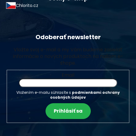
Chlorito.cz
Odoberať newsletter
Vložte svoj e-mail a my Vám budeme zasielať
informácie o nových produktoch na našom e-
shope.
Email
Vložením e-mailu súhlasíte s
podmienkami ochrany
osobných údajov
Prihlásiť sa