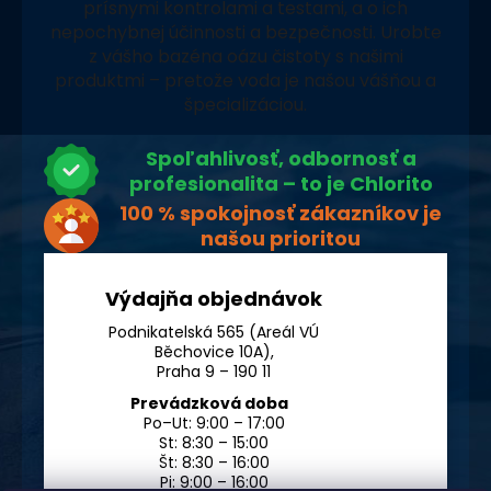
prísnymi kontrolami a testami, a o ich
nepochybnej účinnosti a bezpečnosti. Urobte
z vášho bazéna oázu čistoty s našimi
produktmi – pretože voda je našou vášňou a
špecializáciou.
Spoľahlivosť, odbornosť a
profesionalita – to je Chlorito
100 % spokojnosť zákazníkov je
našou prioritou
Výdajňa objednávok
Podnikatelská 565 (Areál VÚ
Běchovice 10A),
Praha 9 – 190 11
Prevádzková doba
Po–Ut: 9:00 – 17:00
St: 8:30 – 15:00
Št: 8:30 – 16:00
Pi: 9:00 – 16:00