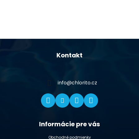
Z
á
Kontakt
p
ä
t
i
info
@
chlorito.cz
e
Informácie pre vás
Obchodné podmienky