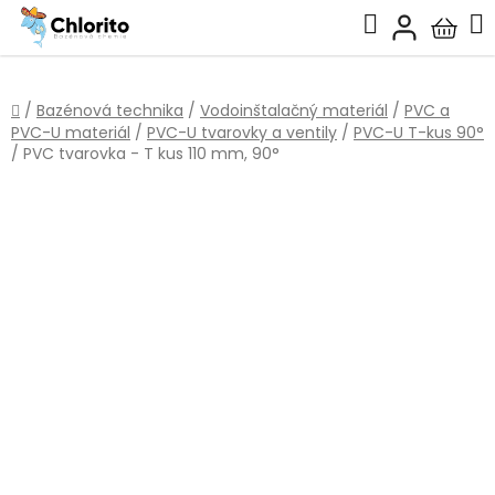
Prejsť
Hľadať
na
Nákup
obsah
košík
Domov
/
Bazénová technika
/
Vodoinštalačný materiál
/
PVC a
PVC-U materiál
/
PVC-U tvarovky a ventily
/
PVC-U T-kus 90°
/
PVC tvarovka - T kus 110 mm, 90°