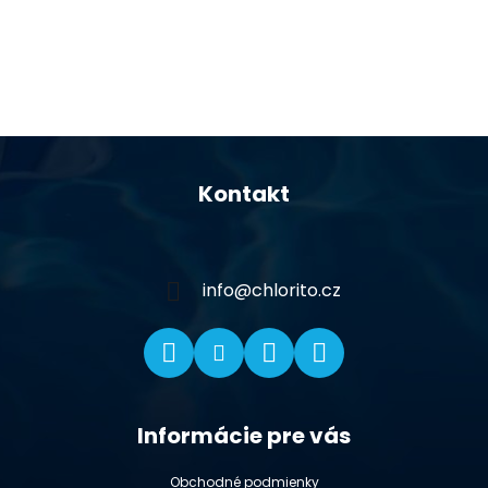
Z
á
Kontakt
p
ä
t
i
info
@
chlorito.cz
e
Informácie pre vás
Obchodné podmienky