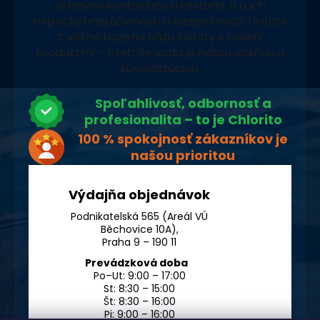
prísnymi kontrolami a testami, a o ich
nepochybnej účinnosti a bezpečnosti. Urobte
z vášho bazéna oázu čistoty s našimi
produktmi – pretože voda je našou vášňou a
špecializáciou.
Spoľahlivosť, odbornosť a
profesionalita – to je Chlorito
100 % spokojnosť zákazníkov je
našou prioritou
Výdajňa objednávok
Podnikatelská 565 (Areál VÚ
Běchovice 10A),
Praha 9 – 190 11
Prevádzková doba
Po–Ut: 9:00 – 17:00
St: 8:30 – 15:00
Št: 8:30 – 16:00
Pi: 9:00 – 16:00