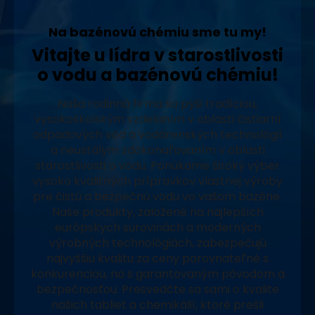
Na bazénovú chémiu sme tu my!
Vitajte u lídra v starostlivosti
o vodu a bazénovú chémiu!
Naša rodinná firma sa pýši tradíciou,
vysokoškolským vzdelaním v oblasti čistiarní
odpadových vôd a vodárenských technológií
a neustálym zdokonaľovaním v oblasti
starostlivosti o vodu. Ponúkame široký výber
vysoko kvalitných prípravkov vlastnej výroby
pre čistú a bezpečnú vodu vo vašom bazéne.
Naše produkty, založené na najlepších
európskych surovinách a moderných
výrobných technológiách, zabezpečujú
najvyššiu kvalitu za ceny porovnateľné s
konkurenciou, no s garantovaným pôvodom a
bezpečnosťou. Presvedčte sa sami o kvalite
našich tabliet a chemikálií, ktoré prešli