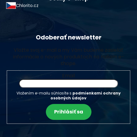
Chlorito.cz
Odoberať newsletter
Vložte svoj e-mail a my Vám budeme zasielať
informácie o nových produktoch na našom e-
shope.
Email
Vložením e-mailu súhlasíte s
podmienkami ochrany
osobných údajov
Prihlásiť sa