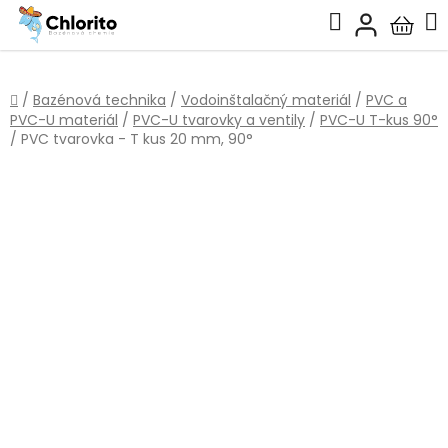
Prejsť
Hľadať
na
Nákup
obsah
košík
Domov
/
Bazénová technika
/
Vodoinštalačný materiál
/
PVC a
PVC-U materiál
/
PVC-U tvarovky a ventily
/
PVC-U T-kus 90°
/
PVC tvarovka - T kus 20 mm, 90°