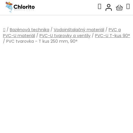
Prejsť
Hľadať
na
Nákup
obsah
košík
Domov
/
Bazénová technika
/
Vodoinštalačný materiál
/
PVC a
PVC-U materiál
/
PVC-U tvarovky a ventily
/
PVC-U T-kus 90°
/
PVC tvarovka - T kus 250 mm, 90°