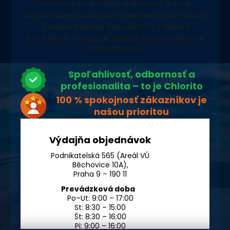
prísnymi kontrolami a testami, a o ich
nepochybnej účinnosti a bezpečnosti. Urobte
z vášho bazéna oázu čistoty s našimi
produktmi – pretože voda je našou vášňou a
špecializáciou.
Spoľahlivosť, odbornosť a
profesionalita – to je Chlorito
100 % spokojnosť zákazníkov je
našou prioritou
Výdajňa objednávok
Podnikatelská 565 (Areál VÚ
Běchovice 10A),
Praha 9 – 190 11
Prevádzková doba
Po–Ut: 9:00 – 17:00
St: 8:30 – 15:00
Št: 8:30 – 16:00
Pi: 9:00 – 16:00