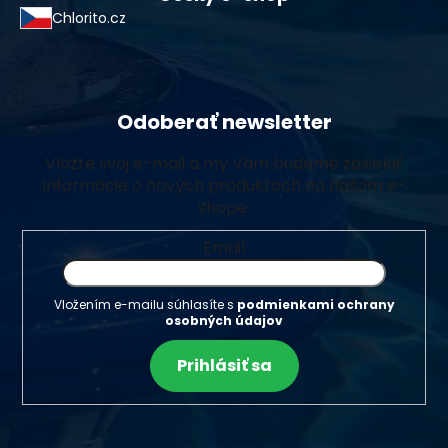
Chlorito.cz
Odoberať newsletter
Vložte svoj e-mail a my Vám budeme zasielať
informácie o nových produktoch na našom e-
shope.
Email
Vložením e-mailu súhlasíte s
podmienkami ochrany
osobných údajov
Prihlásiť sa