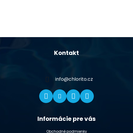
Z
á
Kontakt
p
ä
t
i
info
@
chlorito.cz
e
Informácie pre vás
Obchodné podmienky