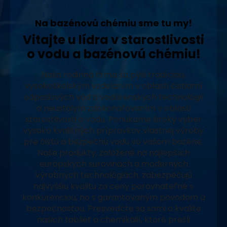
Na bazénovú chémiu sme tu my!
Vitajte u lídra v starostlivosti
o vodu a bazénovú chémiu!
Naša rodinná firma sa pýši tradíciou,
vysokoškolským vzdelaním v oblasti čistiarní
odpadových vôd a vodárenských technológií
a neustálym zdokonaľovaním v oblasti
starostlivosti o vodu. Ponúkame široký výber
vysoko kvalitných prípravkov vlastnej výroby
pre čistú a bezpečnú vodu vo vašom bazéne.
Naše produkty, založené na najlepších
európskych surovinách a moderných
výrobných technológiách, zabezpečujú
najvyššiu kvalitu za ceny porovnateľné s
konkurenciou, no s garantovaným pôvodom a
bezpečnosťou. Presvedčte sa sami o kvalite
našich tabliet a chemikálií, ktoré prešli