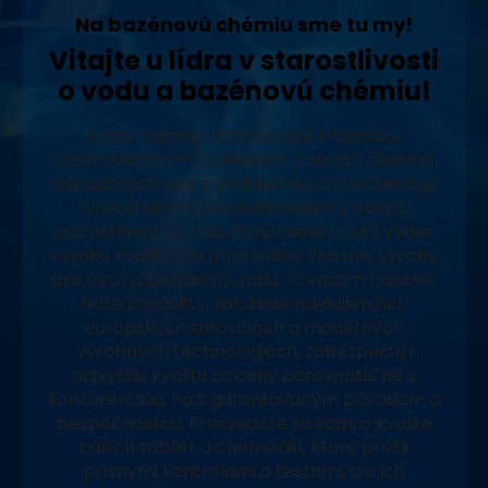
Na bazénovú chémiu sme tu my!
Vitajte u lídra v starostlivosti
o vodu a bazénovú chémiu!
Naša rodinná firma sa pýši tradíciou,
vysokoškolským vzdelaním v oblasti čistiarní
odpadových vôd a vodárenských technológií
a neustálym zdokonaľovaním v oblasti
starostlivosti o vodu. Ponúkame široký výber
vysoko kvalitných prípravkov vlastnej výroby
pre čistú a bezpečnú vodu vo vašom bazéne.
Naše produkty, založené na najlepších
európskych surovinách a moderných
výrobných technológiách, zabezpečujú
najvyššiu kvalitu za ceny porovnateľné s
konkurenciou, no s garantovaným pôvodom a
bezpečnosťou. Presvedčte sa sami o kvalite
našich tabliet a chemikálií, ktoré prešli
prísnymi kontrolami a testami, a o ich