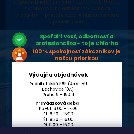
nepochybnej účinnosti a bezpečnosti. Urobte
z vášho bazéna oázu čistoty s našimi
produktmi – pretože voda je našou vášňou a
špecializáciou.
Spoľahlivosť, odbornosť a
profesionalita – to je Chlorito
100 % spokojnosť zákazníkov je
našou prioritou
Výdajňa objednávok
Podnikatelská 565 (Areál VÚ
Běchovice 10A),
Praha 9 – 190 11
Prevádzková doba
Po–Ut: 9:00 – 17:00
St: 8:30 – 15:00
Št: 8:30 – 16:00
Pi: 9:00 – 16:00
So – Ne: po dohode