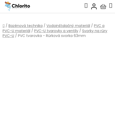
Prejsť
Hľadať
na
Nákup
obsah
košík
Domov
/
Bazénová technika
/
Vodoinštalačný materiál
/
PVC a
PVC-U materiál
/
PVC-U tvarovky a ventily
/
Svorky na rúry
PVC-U
/
PVC tvarovka - Rúrková svorka 63mm