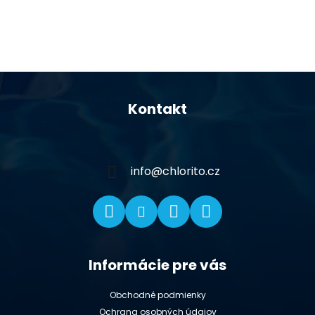
Z
á
Kontakt
p
ä
t
i
info
@
chlorito.cz
e
Informácie pre vás
Obchodné podmienky
Ochrana osobných údajov