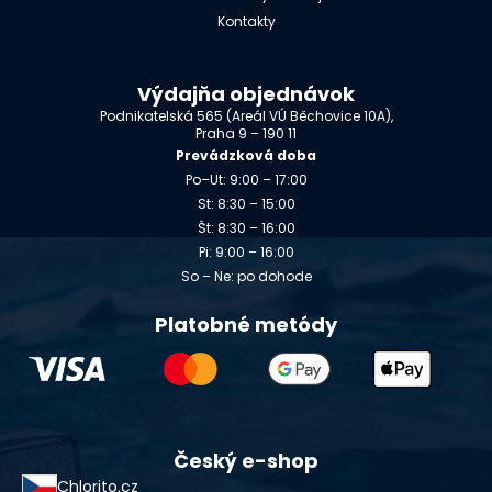
Kontakty
Výdajňa objednávok
Podnikatelská 565 (Areál VÚ Běchovice 10A),
Praha 9 – 190 11
Prevádzková doba
Po–Ut: 9:00 – 17:00
St: 8:30 – 15:00
Št: 8:30 – 16:00
Pi: 9:00 – 16:00
So – Ne: po dohode
Platobné metódy
Český e-shop
Chlorito.cz