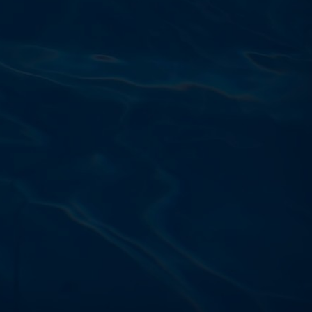
Výdajňa objednávok
Podnikatelská 565 (Areál VÚ
Běchovice 10A),
Praha 9 – 190 11
Prevádzková doba
Po–Ut: 9:00 – 17:00
St: 8:30 – 15:00
Št: 8:30 – 16:00
Pi: 9:00 – 16:00
So – Ne: po dohode