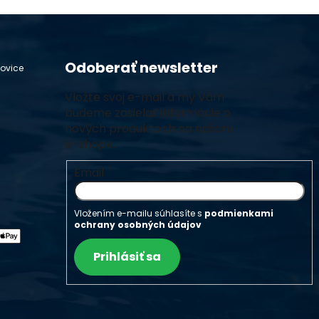
Odoberať newsletter
hovice
Vložte svoj e-mail a my Vám
budeme zasielať informácie o
nových produktoch na našom
e-shope.
Email
Vložením e-mailu súhlasíte s
podmienkami
ochrany osobných údajov
Prihlásiť sa