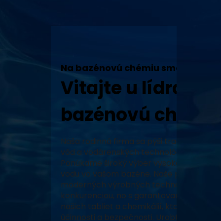
Na bazénovú chémiu sme tu my!
Vitajte u lídra v 
bazénovú chémiu
Naša rodinná firma sa pýši tradíciou, vy
vôd a vodárenských technológií a neustál
Ponúkame široký výber vysoko kvalitných
vodu vo vašom bazéne. Naše produkty, za
moderných výrobných technológiách, zabe
konkurenciou, no s garantovaným pôvodo
našich tabliet a chemikálií, ktoré prešli 
účinnosti a bezpečnosti. Urobte z vášho 