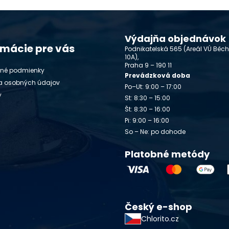
Výdajňa objednávok
rmácie pre vás
Podnikatelská 565 (Areál VÚ Běc
10A),
Praha 9 – 190 11
né podmienky
Prevádzková doba
a osobných údajov
Po–Ut: 9:00 – 17:00
y
St: 8:30 – 15:00
Št: 8:30 – 16:00
Pi: 9:00 – 16:00
So – Ne: po dohode
Platobné metódy
Český e-shop
Chlorito.cz