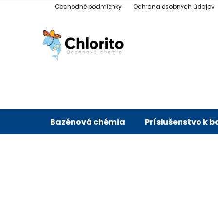
Prejsť
Obchodné podmienky
Ochrana osobných údajov
na
obsah
Bazénová chémia
Príslušenstvo k 