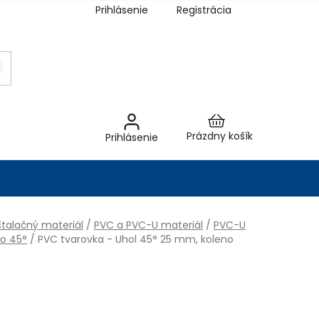
Prihlásenie
Registrácia
Nákupný
Prázdny košík
Prihlásenie
košík
talačný materiál
/
PVC a PVC-U materiál
/
PVC-U
o 45°
/
PVC tvarovka - Uhol 45° 25 mm, koleno