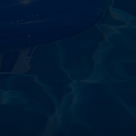
starostlivosti o vodu a
!
sokoškolským vzdelaním v oblasti čistiarní odpadových
ym zdokonaľovaním v oblasti starostlivosti o vodu.
 prípravkov vlastnej výroby pre čistú a bezpečnú
ložené na najlepších európskych surovinách a
zpečujú najvyššiu kvalitu za ceny porovnateľné s
m a bezpečnosťou. Presvedčte sa sami o kvalite
prísnymi kontrolami a testami, a o ich nepochybnej
bazéna oázu čistoty s našimi produktmi – pretože voda