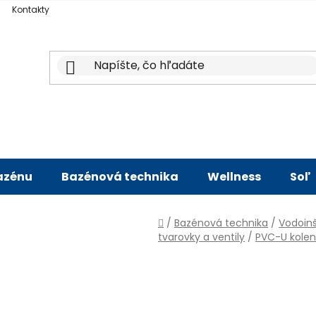
Kontakty
bazénu
Bazénová technika
Wellness
Soľ
Domov
/
Bazénová technika
/
Vodoinš
tvarovky a ventily
/
PVC-U kolen