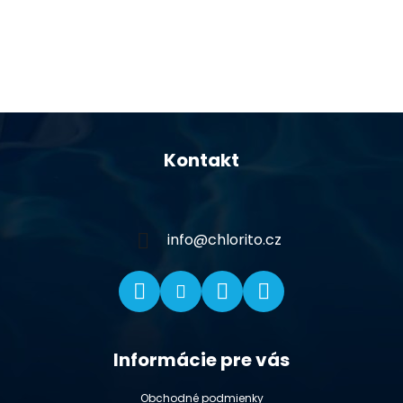
Z
á
Kontakt
p
ä
t
i
info
@
chlorito.cz
e
Informácie pre vás
Obchodné podmienky