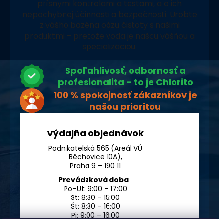
prísnymi kontrolami a testami, a o ich
nepochybnej účinnosti a bezpečnosti. Urobte
z vášho bazéna oázu čistoty s našimi
produktmi – pretože voda je našou vášňou a
špecializáciou.
Spoľahlivosť, odbornosť a
profesionalita – to je Chlorito
100 % spokojnosť zákazníkov je
našou prioritou
Výdajňa objednávok
Podnikatelská 565 (Areál VÚ
Běchovice 10A),
Praha 9 – 190 11
Prevádzková doba
Po–Ut: 9:00 – 17:00
St: 8:30 – 15:00
Št: 8:30 – 16:00
Pi: 9:00 – 16:00