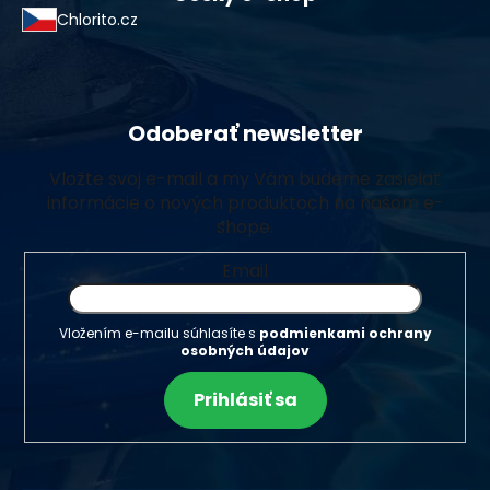
Chlorito.cz
Odoberať newsletter
Vložte svoj e-mail a my Vám budeme zasielať
informácie o nových produktoch na našom e-
shope.
Email
Vložením e-mailu súhlasíte s
podmienkami ochrany
osobných údajov
Prihlásiť sa