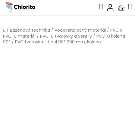
Prejsť
Hľadať
na
Nákup
obsah
košík
Domov
/
Bazénová technika
/
Vodoinštalačný materiál
/
PVC a
PVC-U materiál
/
PVC-U tvarovky a ventily
/
PVC-U kolená
90°
/
PVC tvarovka - Uhol 90° 200 mm, koleno