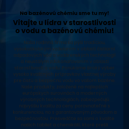
Na bazénovú chémiu sme tu my!
Vitajte u lídra v starostlivosti
o vodu a bazénovú chémiu!
Naša rodinná firma sa pýši tradíciou,
vysokoškolským vzdelaním v oblasti čistiarní
odpadových vôd a vodárenských technológií
a neustálym zdokonaľovaním v oblasti
starostlivosti o vodu. Ponúkame široký výber
vysoko kvalitných prípravkov vlastnej výroby
pre čistú a bezpečnú vodu vo vašom bazéne.
Naše produkty, založené na najlepších
európskych surovinách a moderných
výrobných technológiách, zabezpečujú
najvyššiu kvalitu za ceny porovnateľné s
konkurenciou, no s garantovaným pôvodom a
bezpečnosťou. Presvedčte sa sami o kvalite
našich tabliet a chemikálií, ktoré prešli