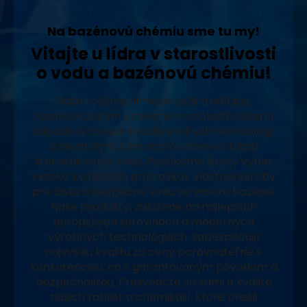
Na bazénovú chémiu sme tu my!
Vitajte u lídra v starostlivosti
o vodu a bazénovú chémiu!
Naša rodinná firma sa pýši tradíciou,
vysokoškolským vzdelaním v oblasti čistiarní
odpadových vôd a vodárenských technológií
a neustálym zdokonaľovaním v oblasti
starostlivosti o vodu. Ponúkame široký výber
vysoko kvalitných prípravkov vlastnej výroby
pre čistú a bezpečnú vodu vo vašom bazéne.
Naše produkty, založené na najlepších
európskych surovinách a moderných
výrobných technológiách, zabezpečujú
najvyššiu kvalitu za ceny porovnateľné s
konkurenciou, no s garantovaným pôvodom a
bezpečnosťou. Presvedčte sa sami o kvalite
našich tabliet a chemikálií, ktoré prešli