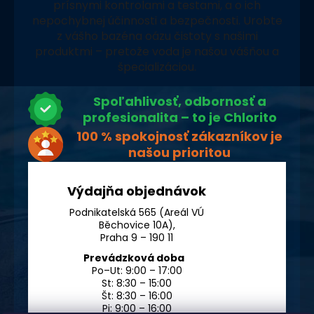
prísnymi kontrolami a testami, a o ich
nepochybnej účinnosti a bezpečnosti. Urobte
z vášho bazéna oázu čistoty s našimi
produktmi – pretože voda je našou vášňou a
špecializáciou.
Spoľahlivosť, odbornosť a
profesionalita – to je Chlorito
100 % spokojnosť zákazníkov je
našou prioritou
Výdajňa objednávok
Podnikatelská 565 (Areál VÚ
Běchovice 10A),
Praha 9 – 190 11
Prevádzková doba
Po–Ut: 9:00 – 17:00
St: 8:30 – 15:00
Št: 8:30 – 16:00
Pi: 9:00 – 16:00