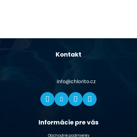
Z
á
Kontakt
p
ä
t
i
info
@
chlorito.cz
e
Informácie pre vás
Obchodné podmienky