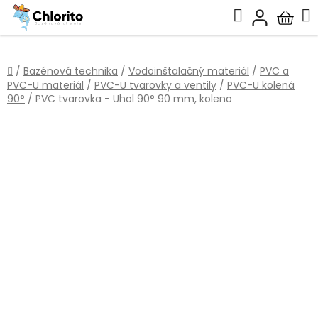
Prejsť
Hľadať
na
Nákup
obsah
košík
Domov
/
Bazénová technika
/
Vodoinštalačný materiál
/
PVC a
PVC-U materiál
/
PVC-U tvarovky a ventily
/
PVC-U kolená
90°
/
PVC tvarovka - Uhol 90° 90 mm, koleno