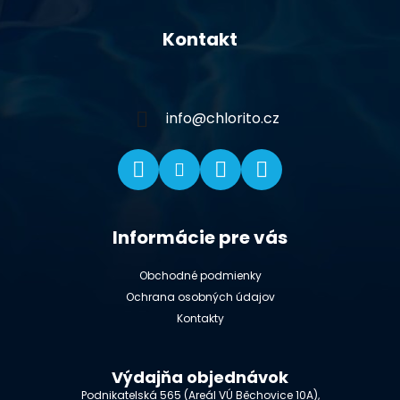
Z
á
Kontakt
p
ä
t
i
info
@
chlorito.cz
e
Informácie pre vás
Obchodné podmienky
Ochrana osobných údajov
Kontakty
Výdajňa objednávok
Podnikatelská 565 (Areál VÚ Běchovice 10A),