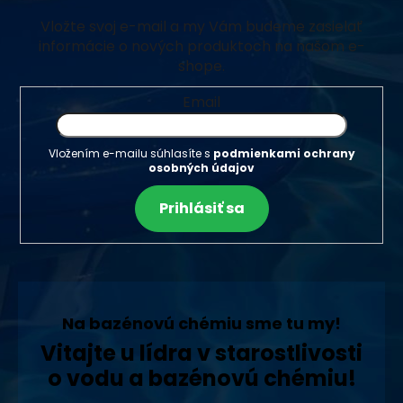
Vložte svoj e-mail a my Vám budeme zasielať
informácie o nových produktoch na našom e-
shope.
Email
Vložením e-mailu súhlasíte s
podmienkami ochrany
osobných údajov
Prihlásiť sa
Na bazénovú chémiu sme tu my!
Vitajte u lídra v starostlivosti
o vodu a bazénovú chémiu!