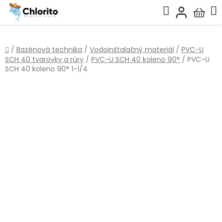
Prejsť
Hľadať
na
Nákup
obsah
košík
Domov
/
Bazénová technika
/
Vodoinštalačný materiál
/
PVC-U
SCH 40 tvarovky a rúry
/
PVC-U SCH 40 koleno 90°
/
PVC-U
SCH 40 koleno 90° 1-1/4