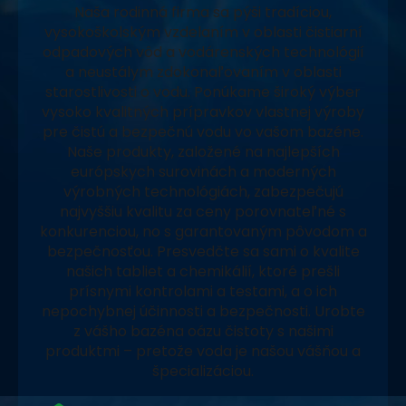
Naša rodinná firma sa pýši tradíciou,
vysokoškolským vzdelaním v oblasti čistiarní
odpadových vôd a vodárenských technológií
a neustálym zdokonaľovaním v oblasti
starostlivosti o vodu. Ponúkame široký výber
vysoko kvalitných prípravkov vlastnej výroby
pre čistú a bezpečnú vodu vo vašom bazéne.
Naše produkty, založené na najlepších
európskych surovinách a moderných
výrobných technológiách, zabezpečujú
najvyššiu kvalitu za ceny porovnateľné s
konkurenciou, no s garantovaným pôvodom a
bezpečnosťou. Presvedčte sa sami o kvalite
našich tabliet a chemikálií, ktoré prešli
prísnymi kontrolami a testami, a o ich
nepochybnej účinnosti a bezpečnosti. Urobte
z vášho bazéna oázu čistoty s našimi
produktmi – pretože voda je našou vášňou a
špecializáciou.