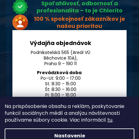
Spoľahlivosť, odbornosť a
profesionalita – to je Chlorito
100 % spokojnosť zákazníkov je
našou prioritou
Výdajňa objednávok
Podnikatelská 565 (Areál VÚ
Běchovice 10A),
Praha 9 – 190 11
Prevádzková doba
Po–Ut: 9:00 – 17:00
St: 8:30 – 15:00
Št: 8:30 – 16:00
Pi: 9:00 – 16:00
So – Ne: po dohode
Na prispôsobenie obsahu a reklám, poskytovanie
funkcií sociálnych médií a analýzu návštevnosti
používame súbory cookie. Viac informácií
tu
.
Nastavenie