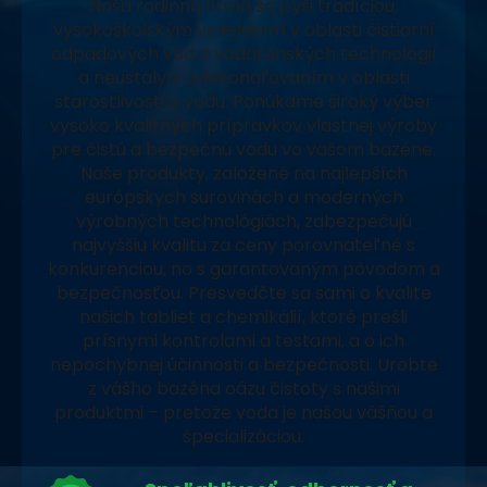
Naša rodinná firma sa pýši tradíciou,
vysokoškolským vzdelaním v oblasti čistiarní
odpadových vôd a vodárenských technológií
a neustálym zdokonaľovaním v oblasti
starostlivosti o vodu. Ponúkame široký výber
vysoko kvalitných prípravkov vlastnej výroby
pre čistú a bezpečnú vodu vo vašom bazéne.
Naše produkty, založené na najlepších
európskych surovinách a moderných
výrobných technológiách, zabezpečujú
najvyššiu kvalitu za ceny porovnateľné s
konkurenciou, no s garantovaným pôvodom a
bezpečnosťou. Presvedčte sa sami o kvalite
našich tabliet a chemikálií, ktoré prešli
prísnymi kontrolami a testami, a o ich
nepochybnej účinnosti a bezpečnosti. Urobte
z vášho bazéna oázu čistoty s našimi
produktmi – pretože voda je našou vášňou a
špecializáciou.