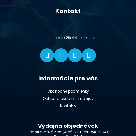
á
Kontakt
p
ä
t
i
info
@
chlorito.cz
e
Informácie pre vás
Obchodné podmienky
Ochrana osobných údajov
Kontakty
Výdajňa objednávok
Podnikatelská 565 (Areál VÚ Běchovice 10A),