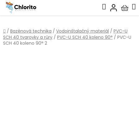
Prejsť
Hľadať
na
Nákup
obsah
košík
Domov
/
Bazénová technika
/
Vodoinštalačný materiál
/
PVC-U
SCH 40 tvarovky a rúry
/
PVC-U SCH 40 koleno 90°
/
PVC-U
SCH 40 koleno 90° 2