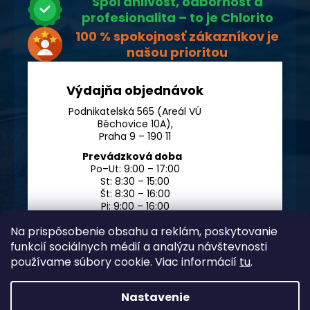
Spoľahlivosť, odbornosť a
profesionalita – to je Chlorito
100 % spokojnosť zákazníkov je
našou prioritou
Výdajňa objednávok
Podnikatelská 565 (Areál VÚ
Běchovice 10A),
Praha 9 – 190 11
Prevádzková doba
Po–Ut: 9:00 – 17:00
St: 8:30 – 15:00
Št: 8:30 – 16:00
Pi: 9:00 – 16:00
So – Ne: po dohode
Na prispôsobenie obsahu a reklám, poskytovanie
funkcií sociálnych médií a analýzu návštevnosti
používame súbory cookie. Viac informácií
tu
.
Nastavenie