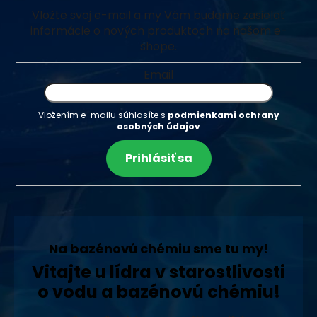
Vložte svoj e-mail a my Vám budeme zasielať
informácie o nových produktoch na našom e-
shope.
Email
Vložením e-mailu súhlasíte s
podmienkami ochrany
osobných údajov
Prihlásiť sa
Na bazénovú chémiu sme tu my!
Vitajte u lídra v starostlivosti
o vodu a bazénovú chémiu!