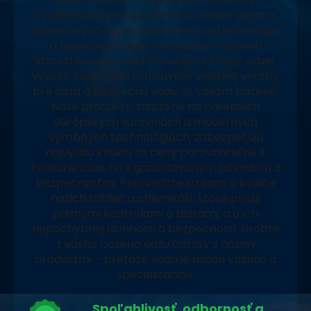
vysokoškolským vzdelaním v oblasti čistiarní
odpadových vôd a vodárenských technológií
a neustálym zdokonaľovaním v oblasti
starostlivosti o vodu. Ponúkame široký výber
vysoko kvalitných prípravkov vlastnej výroby
pre čistú a bezpečnú vodu vo vašom bazéne.
Naše produkty, založené na najlepších
európskych surovinách a moderných
výrobných technológiách, zabezpečujú
najvyššiu kvalitu za ceny porovnateľné s
konkurenciou, no s garantovaným pôvodom a
bezpečnosťou. Presvedčte sa sami o kvalite
našich tabliet a chemikálií, ktoré prešli
prísnymi kontrolami a testami, a o ich
nepochybnej účinnosti a bezpečnosti. Urobte
z vášho bazéna oázu čistoty s našimi
produktmi – pretože voda je našou vášňou a
špecializáciou.
Spoľahlivosť, odbornosť a