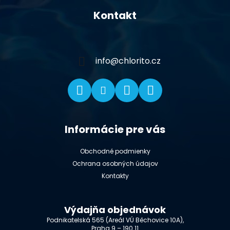
á
Kontakt
p
ä
t
i
info
@
chlorito.cz
e
Informácie pre vás
Obchodné podmienky
Ochrana osobných údajov
Kontakty
Výdajňa objednávok
Podnikatelská 565 (Areál VÚ Běchovice 10A),
Praha 9 – 190 11