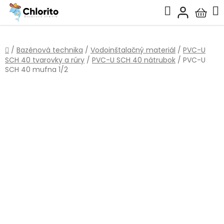
Prejsť
Hľadať
na
Nákup
obsah
košík
Domov
/
Bazénová technika
/
Vodoinštalačný materiál
/
PVC-U
SCH 40 tvarovky a rúry
/
PVC-U SCH 40 nátrubok
/
PVC-U
SCH 40 mufna 1/2