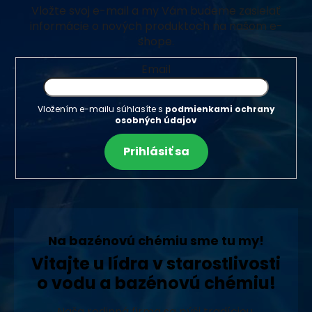
Vložte svoj e-mail a my Vám budeme zasielať
informácie o nových produktoch na našom e-
shope.
Email
Vložením e-mailu súhlasíte s
podmienkami ochrany
osobných údajov
Prihlásiť sa
Na bazénovú chémiu sme tu my!
Vitajte u lídra v starostlivosti
o vodu a bazénovú chémiu!
Naša rodinná firma sa pýši tradíciou,