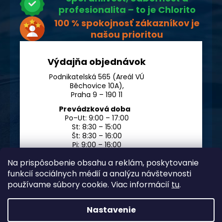
profesionalita – to je Chlorito
100 % spokojnosť zákazníkov je
našou prioritou
Výdajňa objednávok
Podnikatelská 565 (Areál VÚ
Běchovice 10A),
Praha 9 – 190 11
Prevádzková doba
Po–Ut: 9:00 – 17:00
St: 8:30 – 15:00
Št: 8:30 – 16:00
Pi: 9:00 – 16:00
So – Ne: po dohode
Na prispôsobenie obsahu a reklám, poskytovanie
funkcií sociálnych médií a analýzu návštevnosti
používame súbory cookie. Viac informácií
tu
.
Nastavenie