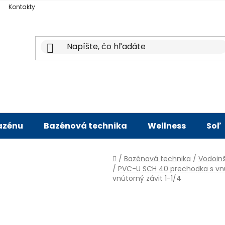
Kontakty
bazénu
Bazénová technika
Wellness
Soľ
Domov
/
Bazénová technika
/
Vodoinš
/
PVC-U SCH 40 prechodka s v
vnútorný závit 1-1/4