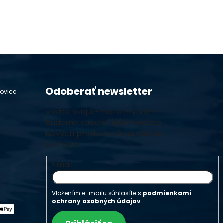
Odoberať newsletter
hovice
Vložte svoj e-mail a my Vám
budeme zasielať informácie o
nových produktoch na našom
e-shope.
Email
Vložením e-mailu súhlasíte s
podmienkami
ochrany osobných údajov