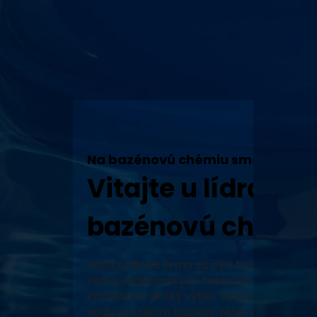
Na bazénovú chémiu sme tu my!
Vitajte u lídra v 
bazénovú chémiu
Naša rodinná firma sa pýši tradíciou, vy
vôd a vodárenských technológií a neustál
Ponúkame široký výber vysoko kvalitných
vodu vo vašom bazéne. Naše produkty, za