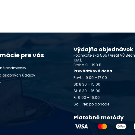
Výdajňa objednávok
rmácie pre vás
Podnikatelská 565 (Areál VÚ Běc
10A),
Praha 9 – 190 11
né podmienky
Prevádzková doba
a osobných údajov
Po–Ut: 9:00 – 17:00
y
St: 8:30 – 15:00
Št: 8:30 – 16:00
Pi: 9:00 – 16:00
So – Ne: po dohode
Platobné metódy