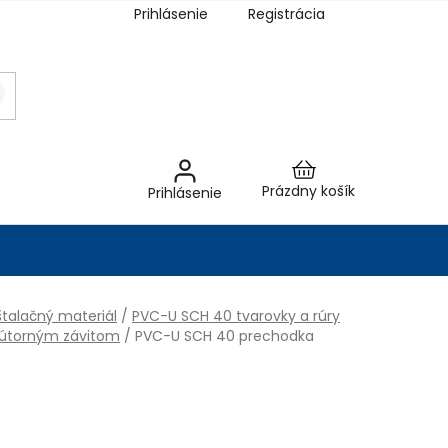
Prihlásenie
Registrácia
Nákupný
Prázdny košík
Prihlásenie
košík
talačný materiál
/
PVC-U SCH 40 tvarovky a rúry
nútorným závitom
/
PVC-U SCH 40 prechodka