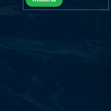
Prihlásiť sa
Výdajňa objednávok
Podnikatelská 565 (Areál VÚ
Běchovice 10A),
Praha 9 – 190 11
Prevádzková doba
Po–Ut: 9:00 – 17:00