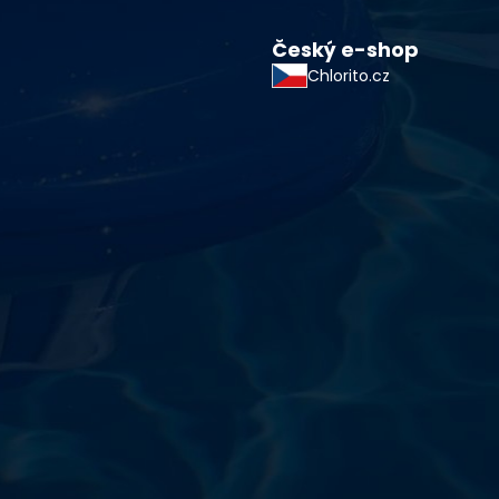
Český e-shop
Chlorito.cz
starostlivosti o vodu a
!
sokoškolským vzdelaním v oblasti čistiarní odpadových
ym zdokonaľovaním v oblasti starostlivosti o vodu.
 prípravkov vlastnej výroby pre čistú a bezpečnú
ložené na najlepších európskych surovinách a