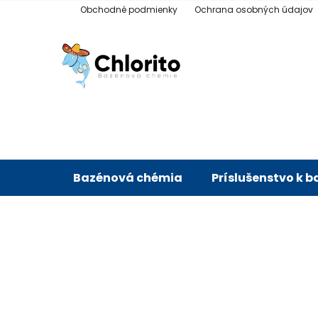
Prejsť
Obchodné podmienky
Ochrana osobných údajov
na
obsah
Bazénová chémia
Príslušenstvo k 