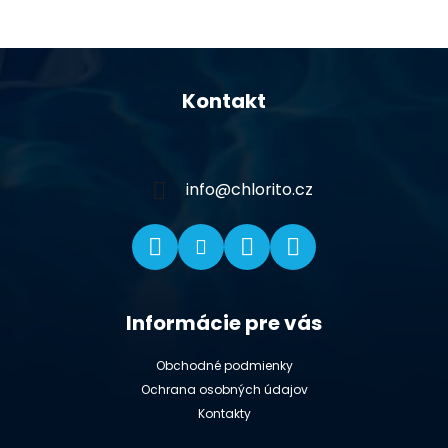
Z
á
Kontakt
p
ä
t
i
info
@
chlorito.cz
e
Informácie pre vás
Obchodné podmienky
Ochrana osobných údajov
Kontakty