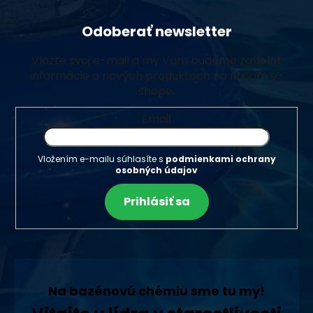
Odoberať newsletter
Vložte svoj e-mail a my Vám budeme zasielať
informácie o nových produktoch na našom e-
shope.
Email
Vložením e-mailu súhlasíte s
podmienkami ochrany
osobných údajov
Prihlásiť sa
Na bazénovú chémiu sme tu my!