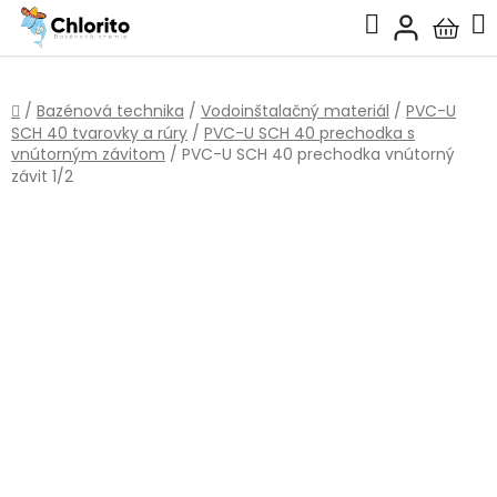
Prejsť
Hľadať
na
Nákup
obsah
košík
Domov
/
Bazénová technika
/
Vodoinštalačný materiál
/
PVC-U
SCH 40 tvarovky a rúry
/
PVC-U SCH 40 prechodka s
vnútorným závitom
/
PVC-U SCH 40 prechodka vnútorný
závit 1/2