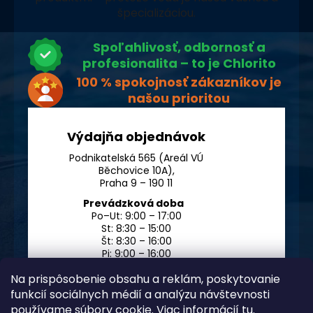
špecializáciou.
Spoľahlivosť, odbornosť a
profesionalita – to je Chlorito
100 % spokojnosť zákazníkov je
našou prioritou
Výdajňa objednávok
Podnikatelská 565 (Areál VÚ
Běchovice 10A),
Praha 9 – 190 11
Prevádzková doba
Po–Ut: 9:00 – 17:00
St: 8:30 – 15:00
Št: 8:30 – 16:00
Pi: 9:00 – 16:00
So – Ne: po dohode
Na prispôsobenie obsahu a reklám, poskytovanie
funkcií sociálnych médií a analýzu návštevnosti
používame súbory cookie. Viac informácií
tu
.