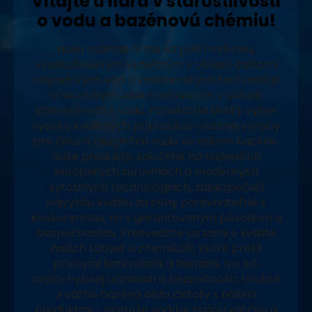
Vitajte u lídra v starostlivosti
o vodu a bazénovú chémiu!
Naša rodinná firma sa pýši tradíciou,
vysokoškolským vzdelaním v oblasti čistiarní
odpadových vôd a vodárenských technológií
a neustálym zdokonaľovaním v oblasti
starostlivosti o vodu. Ponúkame široký výber
vysoko kvalitných prípravkov vlastnej výroby
pre čistú a bezpečnú vodu vo vašom bazéne.
Naše produkty, založené na najlepších
európskych surovinách a moderných
výrobných technológiách, zabezpečujú
najvyššiu kvalitu za ceny porovnateľné s
konkurenciou, no s garantovaným pôvodom a
bezpečnosťou. Presvedčte sa sami o kvalite
našich tabliet a chemikálií, ktoré prešli
prísnymi kontrolami a testami, a o ich
nepochybnej účinnosti a bezpečnosti. Urobte
z vášho bazéna oázu čistoty s našimi
produktmi – pretože voda je našou vášňou a