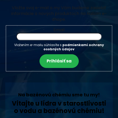
Vložte svoj e-mail a my Vám budeme zasielať
informácie o nových produktoch na našom e-
shope.
Email
Vložením e-mailu súhlasíte s
podmienkami ochrany
osobných údajov
Prihlásiť sa
Na bazénovú chémiu sme tu my!
Vitajte u lídra v starostlivosti
o vodu a bazénovú chémiu!