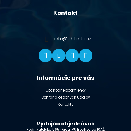
Z
á
Kontakt
p
ä
t
i
info
@
chlorito.cz
e
Informácie pre vás
Obchodné podmienky
Ochrana osobných údajov
Kontakty
Výdajňa objednávok
Podnikatelská 565 (Areál VÚ Běchovice 10A),