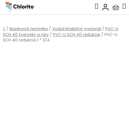
Prejsť
Hľadať
na
Nákup
obsah
košík
Domov
/
Bazénová technika
/
Vodoinštalačný materiál
/
PVC-U
SCH 40 tvarovky a rúry
/
PVC-U SCH 40 redukcie
/
PVC-U
SCH 40 redukcia 1 * 3/4