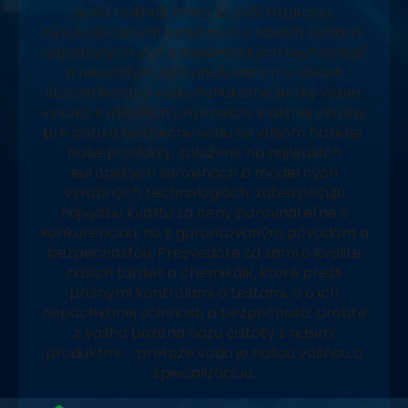
Naša rodinná firma sa pýši tradíciou,
vysokoškolským vzdelaním v oblasti čistiarní
odpadových vôd a vodárenských technológií
a neustálym zdokonaľovaním v oblasti
starostlivosti o vodu. Ponúkame široký výber
vysoko kvalitných prípravkov vlastnej výroby
pre čistú a bezpečnú vodu vo vašom bazéne.
Naše produkty, založené na najlepších
európskych surovinách a moderných
výrobných technológiách, zabezpečujú
najvyššiu kvalitu za ceny porovnateľné s
konkurenciou, no s garantovaným pôvodom a
bezpečnosťou. Presvedčte sa sami o kvalite
našich tabliet a chemikálií, ktoré prešli
prísnymi kontrolami a testami, a o ich
nepochybnej účinnosti a bezpečnosti. Urobte
z vášho bazéna oázu čistoty s našimi
produktmi – pretože voda je našou vášňou a
špecializáciou.