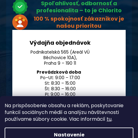
Spoľahlivosť, odbornosť a
profesionalita – to je Chlorito
100 % spokojnosť zákazníkov je
našou prioritou
Výdajňa objednávok
Podnikatelská 565 (Areál VÚ
Běchovice 10A),
Praha 9 – 190 11
Prevádzková doba
Po–Ut: 9:00 – 17:00
St: 8:30 – 15:00
Št: 8:30 – 16:00
Pi: 9:00 – 16:00
So – Ne: po dohode
Na prispôsobenie obsahu a reklám, poskytovanie
funkcií sociálnych médií a analýzu návštevnosti
používame súbory cookie. Viac informácií
tu
.
Nastavenie