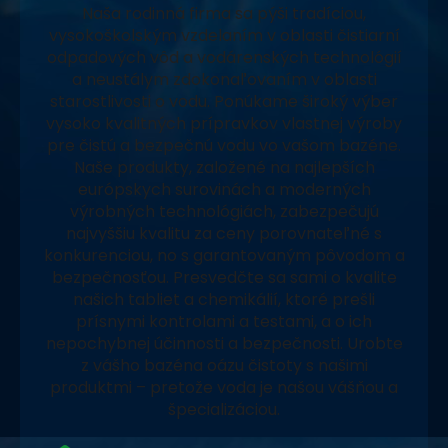
Naša rodinná firma sa pýši tradíciou,
vysokoškolským vzdelaním v oblasti čistiarní
odpadových vôd a vodárenských technológií
a neustálym zdokonaľovaním v oblasti
starostlivosti o vodu. Ponúkame široký výber
vysoko kvalitných prípravkov vlastnej výroby
pre čistú a bezpečnú vodu vo vašom bazéne.
Naše produkty, založené na najlepších
európskych surovinách a moderných
výrobných technológiách, zabezpečujú
najvyššiu kvalitu za ceny porovnateľné s
konkurenciou, no s garantovaným pôvodom a
bezpečnosťou. Presvedčte sa sami o kvalite
našich tabliet a chemikálií, ktoré prešli
prísnymi kontrolami a testami, a o ich
nepochybnej účinnosti a bezpečnosti. Urobte
z vášho bazéna oázu čistoty s našimi
produktmi – pretože voda je našou vášňou a
špecializáciou.