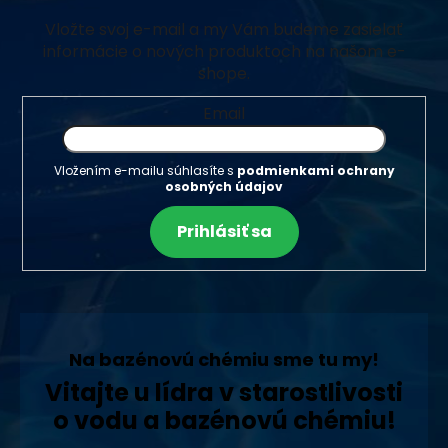
Vložte svoj e-mail a my Vám budeme zasielať
informácie o nových produktoch na našom e-
shope.
Email
Vložením e-mailu súhlasíte s
podmienkami ochrany
osobných údajov
Prihlásiť sa
Na bazénovú chémiu sme tu my!
Vitajte u lídra v starostlivosti
o vodu a bazénovú chémiu!