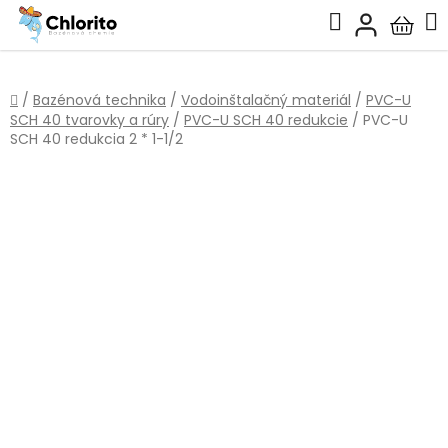
Prejsť
Hľadať
na
Nákup
obsah
košík
Domov
/
Bazénová technika
/
Vodoinštalačný materiál
/
PVC-U
SCH 40 tvarovky a rúry
/
PVC-U SCH 40 redukcie
/
PVC-U
SCH 40 redukcia 2 * 1-1/2