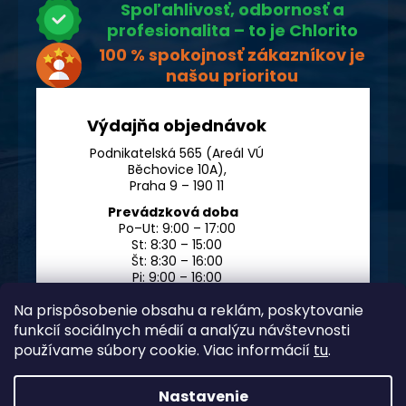
Spoľahlivosť, odbornosť a
profesionalita – to je Chlorito
100 % spokojnosť zákazníkov je
našou prioritou
Výdajňa objednávok
Podnikatelská 565 (Areál VÚ
Běchovice 10A),
Praha 9 – 190 11
Prevádzková doba
Po–Ut: 9:00 – 17:00
St: 8:30 – 15:00
Št: 8:30 – 16:00
Pi: 9:00 – 16:00
So – Ne: po dohode
Na prispôsobenie obsahu a reklám, poskytovanie
funkcií sociálnych médií a analýzu návštevnosti
používame súbory cookie. Viac informácií
tu
.
Nastavenie