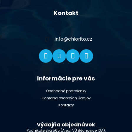
Z
á
Kontakt
p
ä
t
i
info
@
chlorito.cz
e
Informácie pre vás
Obchodné podmienky
Ochrana osobných údajov
Kontakty
Výdajňa objednávok
Podnikatelská 565 (Areál VÚ Běchovice 10A),